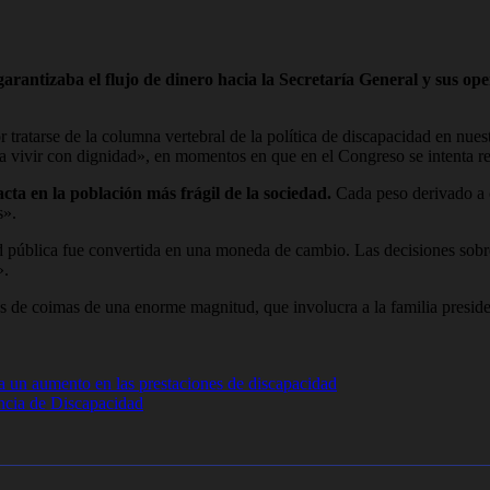
garantizaba el flujo de dinero hacia la Secretaría General y sus ope
ratarse de la columna vertebral de la política de discapacidad en nuest
 vivir con dignidad», en momentos en que en el Congreso se intenta re
cta en la población más frágil de la sociedad.
Cada peso derivado a co
s».
ud pública fue convertida en una moneda de cambio. Las decisiones so
».
de coimas de una enorme magnitud, que involucra a la familia presidenc
a un aumento en las prestaciones de discapacidad
encia de Discapacidad