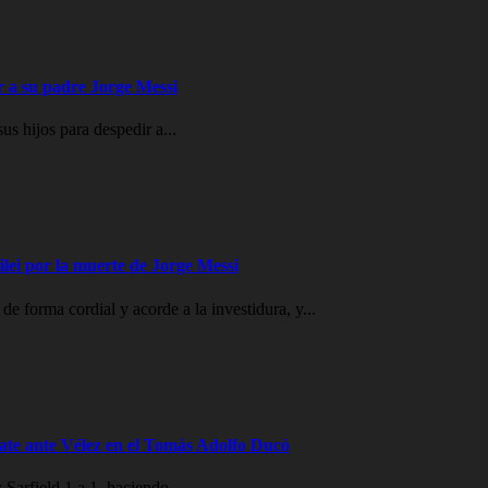
ir a su padre Jorge Messi
s hijos para despedir a...
lei por la muerte de Jorge Messi
de forma cordial y acorde a la investidura, y...
te ante Vélez en el Tomás Adolfo Ducó
Sarfield 1 a 1, haciendo...