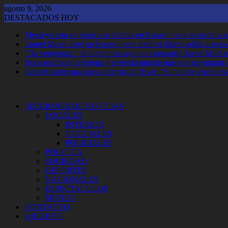
Saltar
agosto 9, 2026
al
DESTACADOS HOY
contenido
Messi ya está en junto a su familia en Rosario para despedir a 
Lionel Messi llegó en Rosario para darle el último adiós a su p
"Da vergüenza": el fuerte mensaje que compartió Javier Milei p
Boca reaccionó a tiempo y mereció mucho más que un empate 
Coudet sobre una nueva derrota de River: “Si no doy vuelta est
SECCIONES DE NOTICIAS
LOCALES
INTERIOR
JUDICIALES
POLICIALES
POLITICA
SOCIEDAD
DEPORTES
NACIONALES
ESPECTACULOS
MUNDO
CONTACTO
ARCHIVO