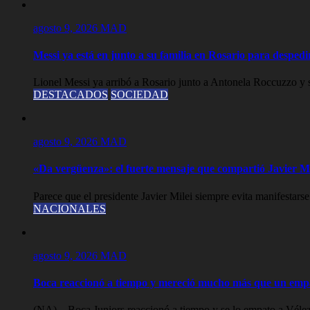
agosto 9, 2026
MAD
Messi ya está en junto a su familia en Rosario para desped
Lionel Messi ya arribó a Rosario junto a Antonela Roccuzzo y su
DESTACADOS
SOCIEDAD
agosto 9, 2026
MAD
«Da vergüenza»: el fuerte mensaje que compartió Javier Mi
Parece que el presidente Javier Milei siempre evita manifestarse 
NACIONALES
agosto 9, 2026
MAD
Boca reaccionó a tiempo y mereció mucho más que un empa
(NA) – Boca Juniors reaccionó a tiempo y se lo empato a Vélez 