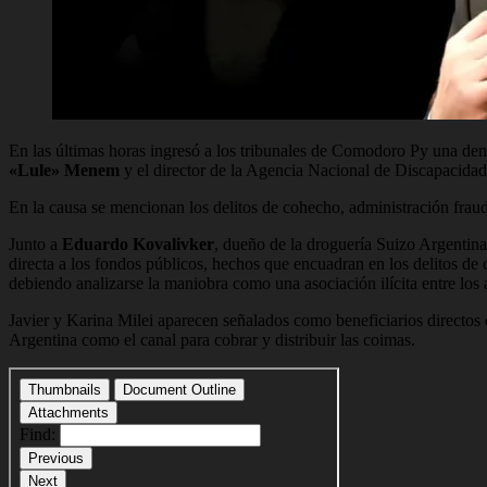
En las últimas horas ingresó a los tribunales de Comodoro Py una den
«Lule» Menem
y el director de la Agencia Nacional de Discapacida
En la causa se mencionan los delitos de cohecho, administración fraud
Junto a
Eduardo Kovalivker
, dueño de la droguería Suizo Argentina
directa a los fondos públicos, hechos que encuadran en los delitos de 
debiendo analizarse la maniobra como una asociación ilícita entre los
Javier y Karina Milei aparecen señalados como beneficiarios direct
Argentina como el canal para cobrar y distribuir las coimas.