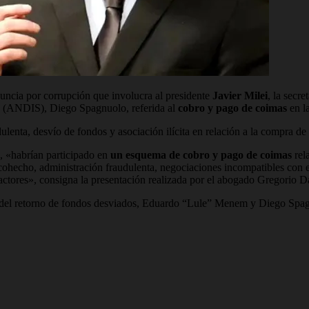
uncia por corrupción que involucra al presidente
Javier Milei
, la secr
d (ANDIS), Diego Spagnuolo, referida al
cobro y pago de coimas
en l
ulenta, desvío de fondos y asociación ilícita en relación a la compra d
, «habrían participado en
un esquema de cobro y pago de coimas
rel
cohecho, administración fraudulenta, negociaciones incompatibles con el 
 actores», consigna la presentación realizada por el abogado Gregorio D
os del retorno de fondos desviados, Eduardo “Lule” Menem y Diego Spag