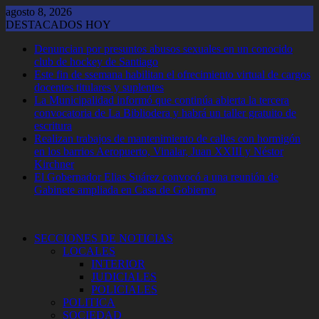
Saltar
agosto 8, 2026
al
DESTACADOS HOY
contenido
Denuncian por presuntos abusos sexuales en un conocido
club de hockey de Santiago
Este fin de ssemana habilitan el ofrecimiento virtual de cargos
docentes titulares y suplentes
La Municipalidad informó que continúa abierta la tercera
convocatoria de La Bibliodera y habrá un taller gratuito de
escritura
Realizan trabajos de mantenimiento de calles con hormigón
en los barrios Aeropuerto, Vinalar, Juan XXIII y Néstor
Kirchner
El Gobernador Elias Suárez convocó a una reunión de
Gabinete ampliada en Casa de Gobierno
SECCIONES DE NOTICIAS
LOCALES
INTERIOR
JUDICIALES
POLICIALES
POLITICA
SOCIEDAD