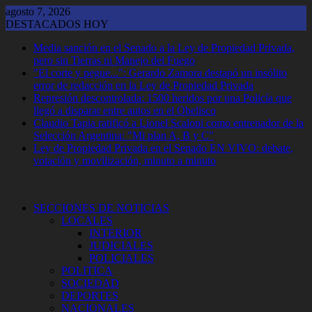
Saltar
agosto 7, 2026
al
DESTACADOS HOY
contenido
Media sanción en el Senado a la Ley de Propiedad Privada,
pero sin Tierras ni Manejo del Fuego
"El corte y pegue...": Gerardo Zamora destapó un insólito
error de redacción en la Ley de Propiedad Privada
Represión descontrolada: 1500 heridos por una Policía que
llegó a disparar entre autos en el Obelisco
Claudio Tapia ratificó a Lionel Scaloni como entrenador de la
Selección Argentina: "Mi plan A, B y C"
Ley de Propiedad Privada en el Senado EN VIVO: debate,
votación y movilización, minuto a minuto
SECCIONES DE NOTICIAS
LOCALES
INTERIOR
JUDICIALES
POLICIALES
POLITICA
SOCIEDAD
DEPORTES
NACIONALES