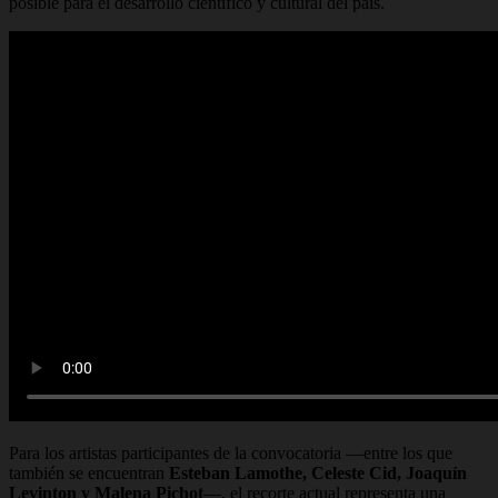
posible para el desarrollo científico y cultural del país.
Para los artistas participantes de la convocatoria —entre los que
también se encuentran
Esteban Lamothe, Celeste Cid, Joaquín
Levinton y Malena Pichot
—, el recorte actual representa una