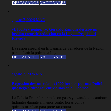
DESTACADOS
NACIONALES
agosto 7, 2026
MAD
«El corte y pegue…»: Gerardo Zamora destapó un
insólito error de redacción en la Ley de Propiedad
Privada
La sesión especial en la Cámara de Senadores de la Nación
para debatir la polémica Ley...
DESTACADOS
NACIONALES
agosto 7, 2026
MAD
Represión descontrolada: 1500 heridos por una Policía
que llegó a disparar entre autos en el Obelisco
La Policía Federal reprimió con gases y avanzó con camiones
hidrantes durante al menos cuatro horas contra
quienes marchan para protestar contra...