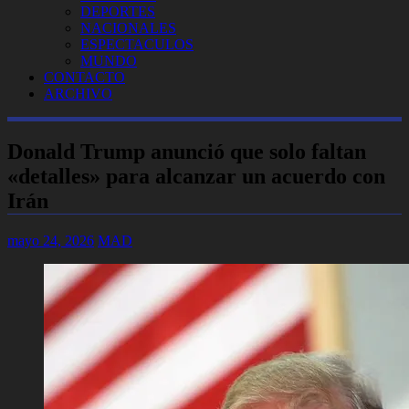
DEPORTES
NACIONALES
ESPECTACULOS
MUNDO
CONTACTO
ARCHIVO
Donald Trump anunció que solo faltan
«detalles» para alcanzar un acuerdo con
Irán
mayo 24, 2026
MAD