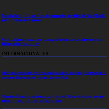
Rosalía indignó a sus fans al compartir un video de Mia Khalifa
por el festejo de España
Pablo Echarri cruzó con dureza a Alejandro Fantino por sus
dichos sobre los actores
INTERNACIONALES
Histórica crisis diplomática con Brasil: Lula rebajó el nivel de la
relación bilateral por los insultos de Milei
Claudia Sheinbaum desmintió a Javier Milei: «Es falso, no hay
ninguna campaña contra Argentina»