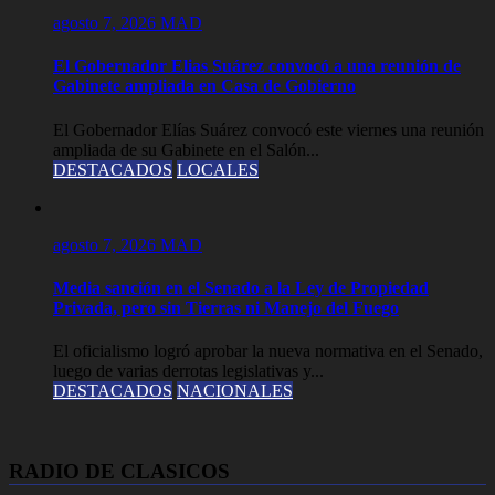
agosto 7, 2026
MAD
El Gobernador Elias Suárez convocó a una reunión de
Gabinete ampliada en Casa de Gobierno
El Gobernador Elías Suárez convocó este viernes una reunión
ampliada de su Gabinete en el Salón...
DESTACADOS
LOCALES
agosto 7, 2026
MAD
Media sanción en el Senado a la Ley de Propiedad
Privada, pero sin Tierras ni Manejo del Fuego
El oficialismo logró aprobar la nueva normativa en el Senado,
luego de varias derrotas legislativas y...
DESTACADOS
NACIONALES
RADIO DE CLASICOS