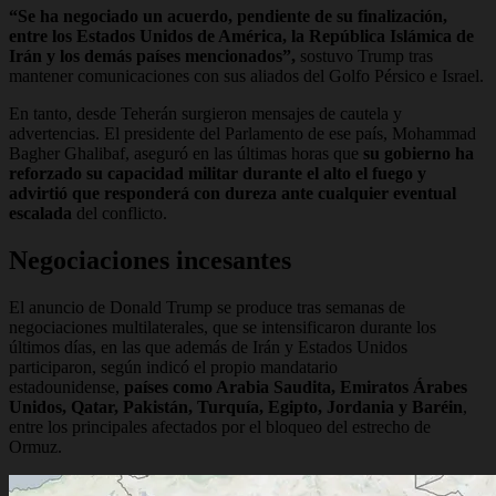
“Se ha negociado un acuerdo, pendiente de su finalización,
entre los Estados Unidos de América, la República Islámica de
Irán y los demás países mencionados”,
sostuvo Trump tras
mantener comunicaciones con sus aliados del Golfo Pérsico e Israel.
En tanto, desde Teherán surgieron mensajes de cautela y
advertencias. El presidente del Parlamento de ese país, Mohammad
Bagher Ghalibaf, aseguró en las últimas horas que
su gobierno ha
reforzado su capacidad militar durante el alto el fuego y
advirtió que responderá con dureza ante cualquier eventual
escalada
del conflicto.
Negociaciones incesantes
El anuncio de Donald Trump se produce tras semanas de
negociaciones multilaterales, que se intensificaron durante los
últimos días, en las que además de Irán y Estados Unidos
participaron, según indicó el propio mandatario
estadounidense,
países como Arabia Saudita, Emiratos Árabes
Unidos, Qatar, Pakistán, Turquía, Egipto, Jordania y Baréin
,
entre los principales afectados por el bloqueo del estrecho de
Ormuz.