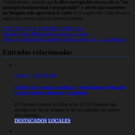
Abdulrahman, advirtió que
la libre navegación en esa vía es “un
principio fundamental e innegociable” y alertó que mantener
un bloqueo solo agravaría la crisis
en la región del Golfo Pérsico,
según dan cuenta agencias internacionales.
DESTACADOS
,
INTERNACIONALES
Navegación
Racing: Diego Milito echó a Gustavo Costas
Alerta en Washington: reportan disparos cerca de la Casa Blanca
de
entradas
Entradas relacionadas
agosto 7, 2026
MAD
Este fin de ssemana habilitan el ofrecimiento virtual de
cargos docentes titulares y suplentes
El Consejo General de Educación (CGE) informó que
durante este fin de semana se llevará adelante un nuevo
ofrecimiento...
DESTACADOS
LOCALES