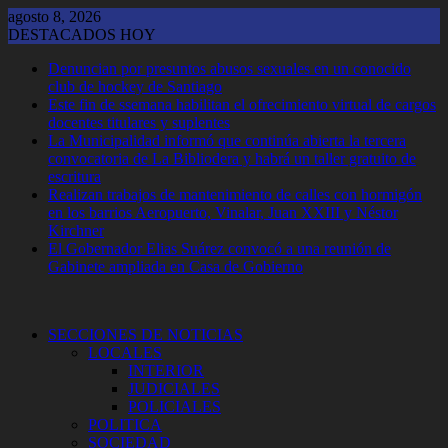
Saltar
agosto 8, 2026
al
DESTACADOS HOY
contenido
Denuncian por presuntos abusos sexuales en un conocido
club de hockey de Santiago
Este fin de ssemana habilitan el ofrecimiento virtual de cargos
docentes titulares y suplentes
La Municipalidad informó que continúa abierta la tercera
convocatoria de La Bibliodera y habrá un taller gratuito de
escritura
Realizan trabajos de mantenimiento de calles con hormigón
en los barrios Aeropuerto, Vinalar, Juan XXIII y Néstor
Kirchner
El Gobernador Elias Suárez convocó a una reunión de
Gabinete ampliada en Casa de Gobierno
SECCIONES DE NOTICIAS
LOCALES
INTERIOR
JUDICIALES
POLICIALES
POLITICA
SOCIEDAD