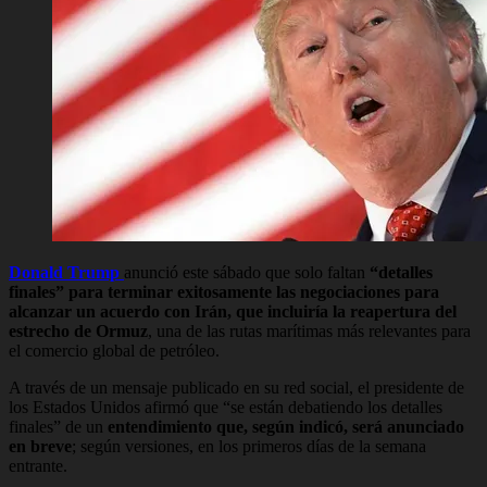
Donald Trump
anunció este sábado que solo faltan
“detalles
finales” para terminar exitosamente las negociaciones para
alcanzar un acuerdo con Irán, que incluiría la reapertura del
estrecho de Ormuz
, una de las rutas marítimas más relevantes para
el comercio global de petróleo.
A través de un mensaje publicado en su red social, el presidente de
los Estados Unidos afirmó que “se están debatiendo los detalles
finales” de un
entendimiento que, según indicó, será anunciado
en breve
; según versiones, en los primeros días de la semana
entrante.