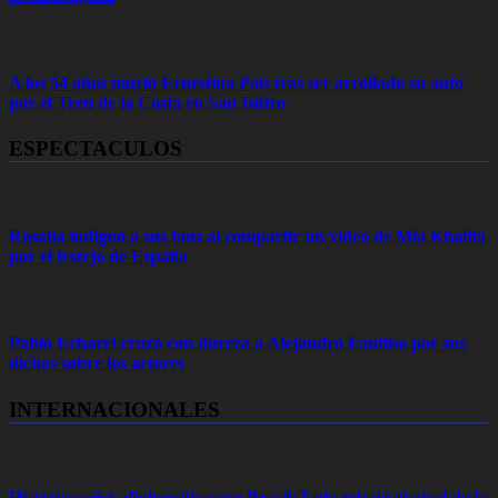
A los 54 años murió Ernestina Pais tras ser arrollado su auto
por el Tren de la Costa en San Isidro
ESPECTACULOS
Rosalía indignó a sus fans al compartir un video de Mia Khalifa
por el festejo de España
Pablo Echarri cruzó con dureza a Alejandro Fantino por sus
dichos sobre los actores
INTERNACIONALES
Histórica crisis diplomática con Brasil: Lula rebajó el nivel de la