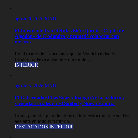
agosto 6, 2026
MAD
El Intendente Daniel Ruiz visitó el jardín «Copito de
Algodón» de Clodomira y prometió colaborar con
mejoras
En el marco de las acciones que la Municipalidad de
Clodomira lleva adelante en favor de...
INTERIOR
agosto 5, 2026
MAD
El Gobernador Elías Suárez inauguró el acueducto y
viviendas sociales en El Simbol y Nueva Francia
Como parte del plan de obras de infraestructura que se lleva
adelante en todo el territorio...
DESTACADOS
INTERIOR