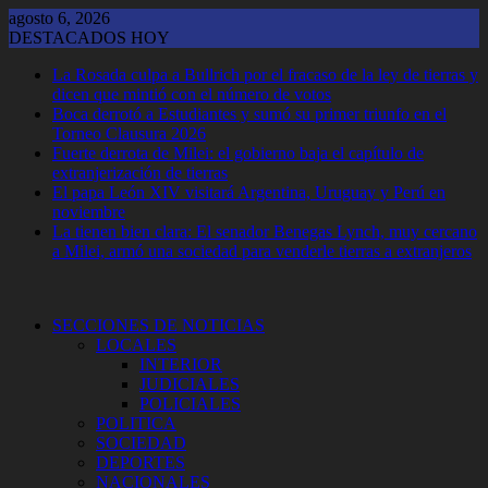
Saltar
agosto 6, 2026
al
DESTACADOS HOY
contenido
La Rosada culpa a Bullrich por el fracaso de la ley de tierras y
dicen que mintió con el número de votos
Boca derrotó a Estudiantes y sumó su primer triunfo en el
Torneo Clausura 2026
Fuerte derrota de Milei: el gobierno baja el capítulo de
extranjerización de tierras
El papa León XIV visitará Argentina, Uruguay y Perú en
noviembre
La tienen bien clara: El senador Benegas Lynch, muy cercano
a Milei, armó una sociedad para venderle tierras a extranjeros
SECCIONES DE NOTICIAS
LOCALES
INTERIOR
JUDICIALES
POLICIALES
POLITICA
SOCIEDAD
DEPORTES
NACIONALES