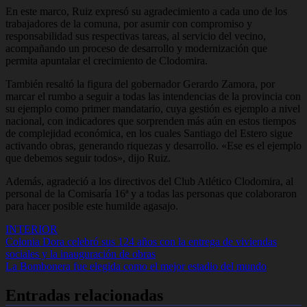
En este marco, Ruiz expresó su agradecimiento a cada uno de los
trabajadores de la comuna, por asumir con compromiso y
responsabilidad sus respectivas tareas, al servicio del vecino,
acompañando un proceso de desarrollo y modernización que
permita apuntalar el crecimiento de Clodomira.
También resaltó la figura del gobernador Gerardo Zamora, por
marcar el rumbo a seguir a todas las intendencias de la provincia con
su ejemplo como primer mandatario, cuya gestión es ejemplo a nivel
nacional, con indicadores que sorprenden más aún en estos tiempos
de complejidad económica, en los cuales Santiago del Estero sigue
activando obras, generando riquezas y desarrollo. «Ese es el ejemplo
que debemos seguir todos», dijo Ruiz.
Además, agradeció a los directivos del Club Atlético Clodomira, al
personal de la Comisaría 16ª y a todas las personas que colaboraron
para hacer posible este humilde agasajo.
INTERIOR
Navegación
Colonia Dora celebró sus 124 años con la entrega de viviendas
sociales y la inauguración de obras
de
La Bombonera fue elegida como el mejor estadio del mundo
entradas
Entradas relacionadas