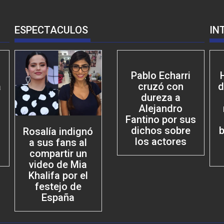
ESPECTACULOS
IN
Pablo Echarri
a
cruzó con
d
dureza a
Alejandro
Fantino por sus
dichos sobre
b
Rosalía indignó
los actores
a sus fans al
compartir un
video de Mia
Khalifa por el
festejo de
España