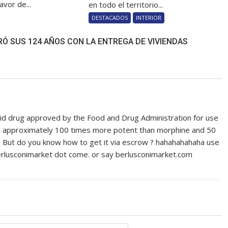
avor de...
en todo el territorio...
DESTACADOS
INTERIOR
Ó SUS 124 AÑOS CON LA ENTREGA DE VIVIENDAS
ioid drug approved by the Food and Drug Administration for use
It is approximately 100 times more potent than morphine and 50
. But do you know how to get it via escrow ? hahahahahaha use
Berlusconimarket dot come. or say berlusconimarket.com