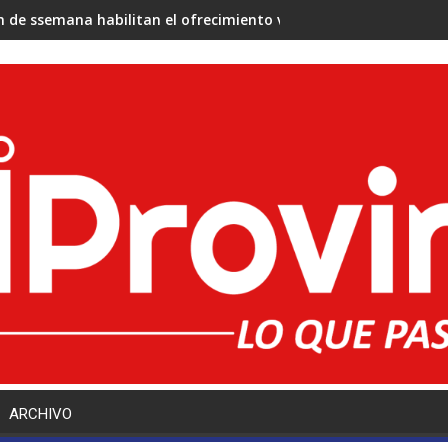
in de ssemana habilitan el ofrecimiento virtual de cargos docent
ARCHIVO