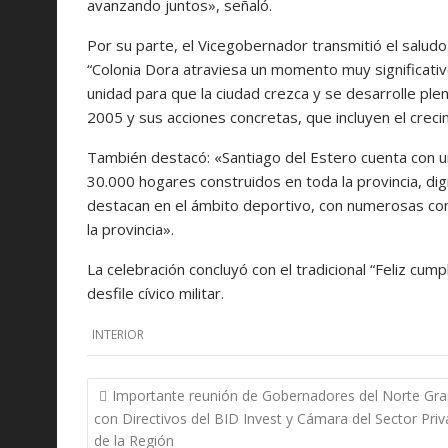
avanzando juntos», señaló.
Por su parte, el Vicegobernador transmitió el salu
“Colonia Dora atraviesa un momento muy significativ
unidad para que la ciudad crezca y se desarrolle p
2005 y sus acciones concretas, que incluyen el crec
También destacó: «Santiago del Estero cuenta con u
30.000 hogares construidos en toda la provincia, dig
destacan en el ámbito deportivo, con numerosas comp
la provincia».
La celebración concluyó con el tradicional “Feliz cu
desfile cívico militar.
INTERIOR
Navegación
Importante reunión de Gobernadores del Norte Gr
de
con Directivos del BID Invest y Cámara del Sector Pri
entradas
de la Región