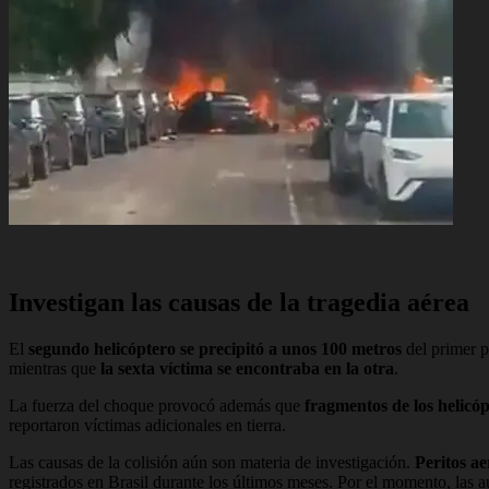
Investigan las causas de la tragedia aérea
El
segundo helicóptero se precipitó a unos 100 metros
del primer p
mientras que
la sexta víctima se encontraba en la otra
.
La fuerza del choque provocó además que
fragmentos de los helicóp
reportaron víctimas adicionales en tierra.
Las causas de la colisión aún son materia de investigación.
Peritos a
registrados en Brasil durante los últimos meses. Por el momento, las au