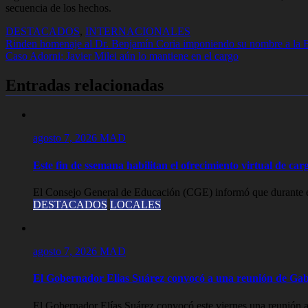
secuencia de los hechos.
DESTACADOS
,
INTERNACIONALES
Navegación
Rinden homenaje al Dr. Benjamín Coria imponiendo su nombre a la Bib
Caso Adorni: Javier Milei aún lo mantiene en el cargo
de
entradas
Entradas relacionadas
agosto 7, 2026
MAD
Este fin de ssemana habilitan el ofrecimiento virtual de carg
El Consejo General de Educación (CGE) informó que durante est
DESTACADOS
LOCALES
agosto 7, 2026
MAD
El Gobernador Elias Suárez convocó a una reunión de Gab
El Gobernador Elías Suárez convocó este viernes una reunión a