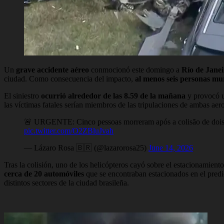
Un
grave accidente aéreo
conmocionó este domingo a
Río de Janei
ciudad. Como consecuencia del impacto,
al menos seis personas mu
El siniestro
ocurrió alrededor de las 8.59 de la mañana
y provocó u
las víctimas fatales serían miembros de las tripulaciones de ambas aer
🚨 URGENTE: Cinco pessoas morreram após a colisão de dois h
pic.twitter.com/O2ZBluJvah
— Lázaro Rosa 🇧🇷 (@lazarorosa25)
June 14, 2026
Tras la colisión, uno de los helicópteros cayó sobre el estacionamien
cerca de 20 automóviles
que se encontraban estacionados en el pred
distintos sectores de la ciudad brasileña.