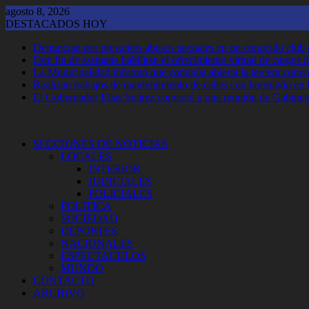
Saltar
agosto 8, 2026
al
DESTACADOS HOY
contenido
Denuncian por presuntos abusos sexuales en un conocido club
Este fin de ssemana habilitan el ofrecimiento virtual de cargos d
La Municipalidad informó que continúa abierta la tercera convoca
Realizan trabajos de mantenimiento de calles con hormigón en 
El Gobernador Elias Suárez convocó a una reunión de Gabinet
SECCIONES DE NOTICIAS
LOCALES
INTERIOR
JUDICIALES
POLICIALES
POLITICA
SOCIEDAD
DEPORTES
NACIONALES
ESPECTACULOS
MUNDO
CONTACTO
ARCHIVO