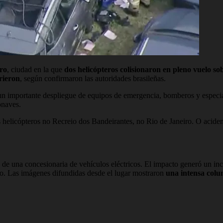
ro
, ciudad en la que
dos helicópteros colisionaron en pleno vuelo so
rieron
, según confirmaron las autoridades brasileñas.
n importante despliegue de equipos de emergencia, bomberos y especiali
onaves.
elicópteros no Recreio dos Bandeirantes, no Rio de Janeiro. O acide
to de una concesionaria de vehículos eléctricos. El impacto generó un 
io. Las imágenes difundidas desde el lugar mostraron
una intensa colu