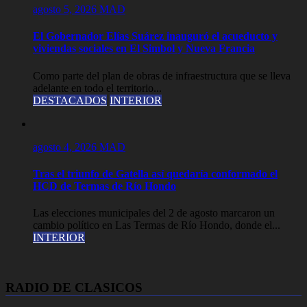
agosto 5, 2026
MAD
El Gobernador Elías Suárez inauguró el acueducto y
viviendas sociales en El Simbol y Nueva Francia
Como parte del plan de obras de infraestructura que se lleva
adelante en todo el territorio...
DESTACADOS
INTERIOR
agosto 4, 2026
MAD
Tras el triunfo de Gatella así quedaría conformado el
HCD de Termas de Río Hondo
Las elecciones municipales del 2 de agosto marcaron un
cambio político en Las Termas de Río Hondo, donde el...
INTERIOR
RADIO DE CLASICOS