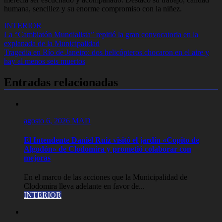
humana, sencillez y su enorme compromiso con la niñez.
INTERIOR
Navegación
La “Cambiatón Mundialista” repitió la gran convocatoria en la
explanada de la Municipalidad
de
Tragedia en Río de Janeiro: dos helicópteros chocaron en el aire y
entradas
hay al menos seis muertos
Entradas relacionadas
agosto 6, 2026
MAD
El Intendente Daniel Ruiz visitó el jardín «Copito de
Algodón» de Clodomira y prometió colaborar con
mejoras
En el marco de las acciones que la Municipalidad de
Clodomira lleva adelante en favor de...
INTERIOR