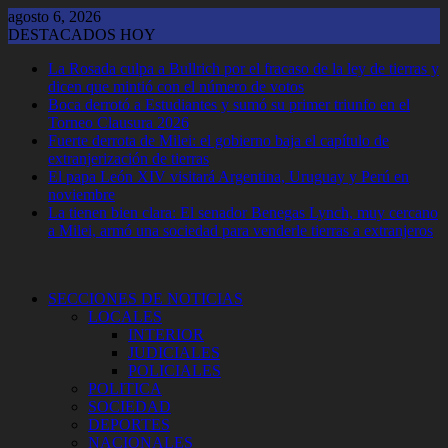
Saltar
agosto 6, 2026
al
DESTACADOS HOY
contenido
La Rosada culpa a Bullrich por el fracaso de la ley de tierras y
dicen que mintió con el número de votos
Boca derrotó a Estudiantes y sumó su primer triunfo en el
Torneo Clausura 2026
Fuerte derrota de Milei: el gobierno baja el capítulo de
extranjerización de tierras
El papa León XIV visitará Argentina, Uruguay y Perú en
noviembre
La tienen bien clara: El senador Benegas Lynch, muy cercano
a Milei, armó una sociedad para venderle tierras a extranjeros
SECCIONES DE NOTICIAS
LOCALES
INTERIOR
JUDICIALES
POLICIALES
POLITICA
SOCIEDAD
DEPORTES
NACIONALES