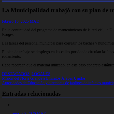
La Municipalidad trabajó con su plan de m
febrero 15, 2025
MAD
En la continuidad del programa de mantenimiento de la red vial, la Dir
Borges.
Las tareas del personal municipal para corregir los baches y hundimient
El plan de trabajo se desplegó en las calles por donde circulan las líne
rodamiento.
Cabe recordar, que el material utilizado, en este caso concreto asfálti
DESTACADOS
,
LOCALES
Navegación
Misión del Norte Grande a Emiratos Árabes Unidos
Autoridades de Educación y directoras de jardines de infantes municip
de
entradas
Entradas relacionadas
agosto 6, 2026
MAD