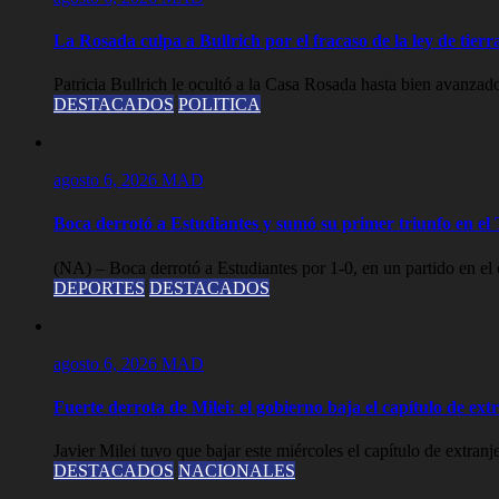
La Rosada culpa a Bullrich por el fracaso de la ley de tier
Patricia Bullrich le ocultó a la Casa Rosada hasta bien avanzado
DESTACADOS
POLITICA
agosto 6, 2026
MAD
Boca derrotó a Estudiantes y sumó su primer triunfo en e
(NA) – Boca derrotó a Estudiantes por 1-0, en un partido en el 
DEPORTES
DESTACADOS
agosto 6, 2026
MAD
Fuerte derrota de Milei: el gobierno baja el capítulo de ext
Javier Milei tuvo que bajar este miércoles el capítulo de extranj
DESTACADOS
NACIONALES