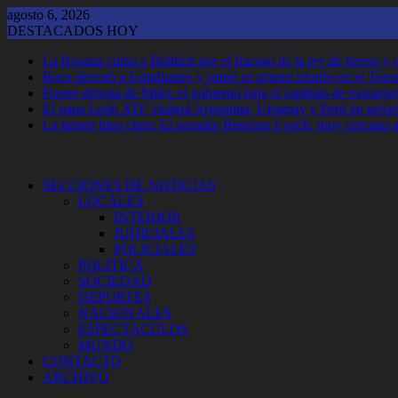
Saltar
agosto 6, 2026
al
DESTACADOS HOY
contenido
La Rosada culpa a Bullrich por el fracaso de la ley de tierras 
Boca derrotó a Estudiantes y sumó su primer triunfo en el Tor
Fuerte derrota de Milei: el gobierno baja el capítulo de extranjer
El papa León XIV visitará Argentina, Uruguay y Perú en novi
La tienen bien clara: El senador Benegas Lynch, muy cercano a 
SECCIONES DE NOTICIAS
LOCALES
INTERIOR
JUDICIALES
POLICIALES
POLITICA
SOCIEDAD
DEPORTES
NACIONALES
ESPECTACULOS
MUNDO
CONTACTO
ARCHIVO