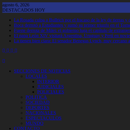
Saltar
agosto 6, 2026
al
DESTACADOS HOY
contenido
La Rosada culpa a Bullrich por el fracaso de la ley de tierras 
Boca derrotó a Estudiantes y sumó su primer triunfo en el Tor
Fuerte derrota de Milei: el gobierno baja el capítulo de extranjer
El papa León XIV visitará Argentina, Uruguay y Perú en novi
La tienen bien clara: El senador Benegas Lynch, muy cercano a 
SECCIONES DE NOTICIAS
LOCALES
INTERIOR
JUDICIALES
POLICIALES
POLITICA
SOCIEDAD
DEPORTES
NACIONALES
ESPECTACULOS
MUNDO
CONTACTO