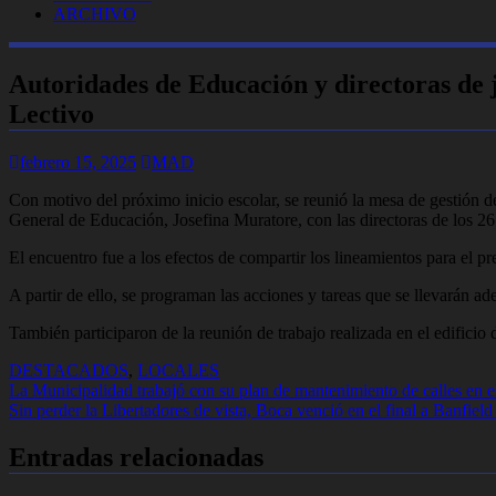
ARCHIVO
Autoridades de Educación y directoras de j
Lectivo
febrero 15, 2025
MAD
Con motivo del próximo inicio escolar, se reunió la mesa de gestión 
General de Educación, Josefina Muratore, con las directoras de los 26 
El encuentro fue a los efectos de compartir los lineamientos para el pre
A partir de ello, se programan las acciones y tareas que se llevarán ade
También participaron de la reunión de trabajo realizada en el edificio
DESTACADOS
,
LOCALES
Navegación
La Municipalidad trabajó con su plan de mantenimiento de calles en e
Sin perder la Libertadores de vista, Boca venció en el final a Banfiel
de
entradas
Entradas relacionadas