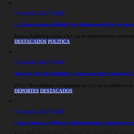
agosto 6, 2026
MAD
La Rosada culpa a Bullrich por el fracaso de la ley de tier
Patricia Bullrich le ocultó a la Casa Rosada hasta bien avanzado
DESTACADOS
POLITICA
agosto 6, 2026
MAD
Boca derrotó a Estudiantes y sumó su primer triunfo en e
(NA) – Boca derrotó a Estudiantes por 1-0, en un partido en el 
DEPORTES
DESTACADOS
agosto 6, 2026
MAD
Fuerte derrota de Milei: el gobierno baja el capítulo de ext