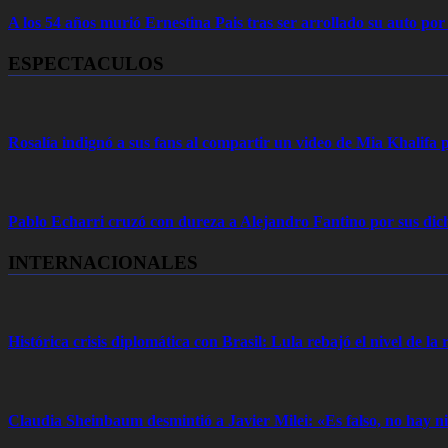
A los 54 años murió Ernestina Pais tras ser arrollado su auto por
ESPECTACULOS
Rosalía indignó a sus fans al compartir un video de Mia Khalifa p
Pablo Echarri cruzó con dureza a Alejandro Fantino por sus dich
INTERNACIONALES
Histórica crisis diplomática con Brasil: Lula rebajó el nivel de la r
Claudia Sheinbaum desmintió a Javier Milei: «Es falso, no hay