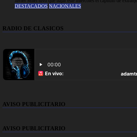
Javier Milei tuvo que bajar este miércoles el capítulo de extranj
DESTACADOS
NACIONALES
RADIO DE CLASICOS
AVISO PUBLICITARIO
AVISO PUBLICITARIO