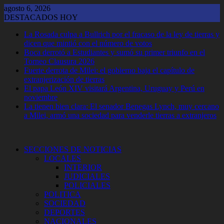
Saltar
agosto 6, 2026
al
DESTACADOS HOY
contenido
La Rosada culpa a Bullrich por el fracaso de la ley de tierras y
dicen que mintió con el número de votos
Boca derrotó a Estudiantes y sumó su primer triunfo en el
Torneo Clausura 2026
Fuerte derrota de Milei: el gobierno baja el capítulo de
extranjerización de tierras
El papa León XIV visitará Argentina, Uruguay y Perú en
noviembre
La tienen bien clara: El senador Benegas Lynch, muy cercano
a Milei, armó una sociedad para venderle tierras a extranjeros
SECCIONES DE NOTICIAS
LOCALES
INTERIOR
JUDICIALES
POLICIALES
POLITICA
SOCIEDAD
DEPORTES
NACIONALES