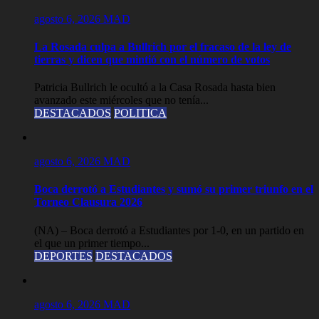
agosto 6, 2026
MAD
La Rosada culpa a Bullrich por el fracaso de la ley de
tierras y dicen que mintió con el número de votos
Patricia Bullrich le ocultó a la Casa Rosada hasta bien
avanzado este miércoles que no tenía...
DESTACADOS
POLITICA
agosto 6, 2026
MAD
Boca derrotó a Estudiantes y sumó su primer triunfo en el
Torneo Clausura 2026
(NA) – Boca derrotó a Estudiantes por 1-0, en un partido en
el que un primer tiempo...
DEPORTES
DESTACADOS
agosto 6, 2026
MAD