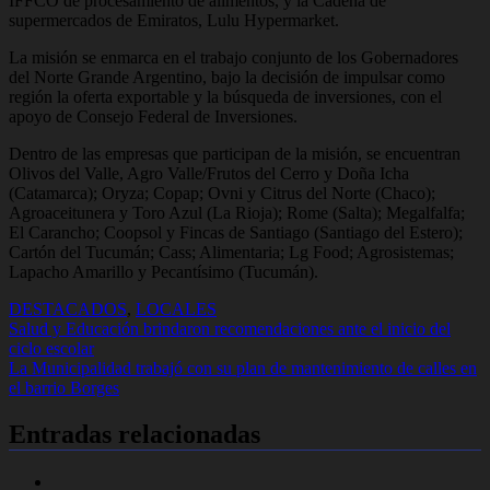
IFFCO de procesamiento de alimentos, y la Cadena de
supermercados de Emiratos, Lulu Hypermarket.
La misión se enmarca en el trabajo conjunto de los Gobernadores
del Norte Grande Argentino, bajo la decisión de impulsar como
región la oferta exportable y la búsqueda de inversiones, con el
apoyo de Consejo Federal de Inversiones.
Dentro de las empresas que participan de la misión, se encuentran
Olivos del Valle, Agro Valle/Frutos del Cerro y Doña Icha
(Catamarca); Oryza; Copap; Ovni y Citrus del Norte (Chaco);
Agroaceitunera y Toro Azul (La Rioja); Rome (Salta); Megalfalfa;
El Carancho; Coopsol y Fincas de Santiago (Santiago del Estero);
Cartón del Tucumán; Cass; Alimentaria; Lg Food; Agrosistemas;
Lapacho Amarillo y Pecantísimo (Tucumán).
DESTACADOS
,
LOCALES
Navegación
Salud y Educación brindaron recomendaciones ante el inicio del
ciclo escolar
de
La Municipalidad trabajó con su plan de mantenimiento de calles en
entradas
el barrio Borges
Entradas relacionadas