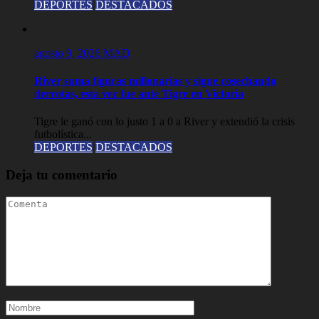
DEPORTES
DESTACADOS
agosto 9, 2026
MAD
River suma figuras millonarias y sigue cosechando
derrotas, esta vez fue ante Tigre en Victoria
Tigre le ganó con lo justo 1 a 0 a River y extendió la crisis
futbolística...
DEPORTES
DESTACADOS
Deja tu comentario