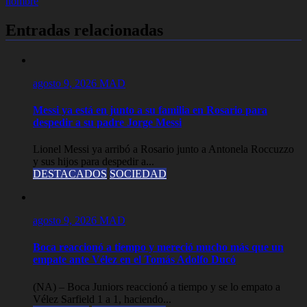
entradas
nombre
Entradas relacionadas
agosto 9, 2026
MAD
Messi ya está en junto a su familia en Rosario para
despedir a su padre Jorge Messi
Lionel Messi ya arribó a Rosario junto a Antonela Roccuzzo
y sus hijos para despedir a...
DESTACADOS
SOCIEDAD
agosto 9, 2026
MAD
Boca reaccionó a tiempo y mereció mucho más que un
empate ante Vélez en el Tomás Adolfo Ducó
(NA) – Boca Juniors reaccionó a tiempo y se lo empato a
Vélez Sarfield 1 a 1, haciendo...