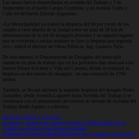
Las tareas fueron desarrolladas en avenida del Trabajo y 2 de
Septiembre en el barrio Campo Contreras, y en avenida Colón y
Calle 64 del barrio Ejército Argentino.
«La Municipalidad ya realizó la limpieza del 90 por ciento de los
canales a cielo abierto de la ciudad sobre un total de 58 km de
infraestructura de la red de desagües pluviales y en algunos lugares
que se volvieron a arrojar residuos se hizo la limpieza por segunda
vez», indicó el director de Obras Públicas, Ing. Gustavo Trejo.
De esta manera, el Departamento de Desagües del municipio
mantiene un plan de trabajo que en los próximos días abarcará a los
barrios Néstor Kirchner y Villa del Carmen, donde se realizará la
limpieza en dos tramos de desagües, en una extensión de 1700
metros.
También, se llevará adelante la segunda limpieza del desagüe Pedro
González, desde Avenida Lugones hasta Avenida del Trabajo y se
continuará con el saneamiento del sistema de drenaje de Avenida del
Trabajo desde Aguirre a colectora.
DESTACADOS
,
LOCALES
Navegación
Docentes y alumnos de Aspadi visitaron la Municipalidad de la
Capital con motivo de las fiestas navideñas
de
Homenaje al General Manuel Belgrano en el Complejo que lleva su