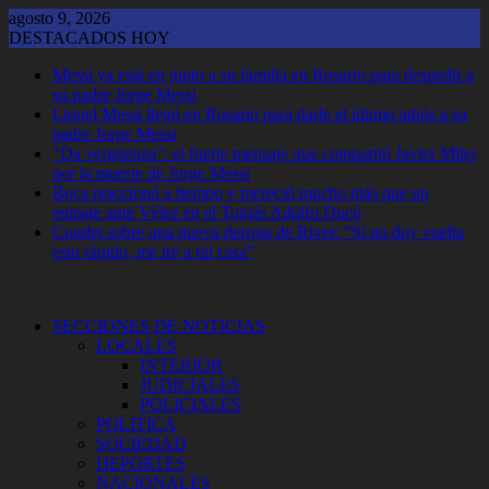
Saltar
agosto 9, 2026
al
DESTACADOS HOY
contenido
Messi ya está en junto a su familia en Rosario para despedir a
su padre Jorge Messi
Lionel Messi llegó en Rosario para darle el último adiós a su
padre Jorge Messi
"Da vergüenza": el fuerte mensaje que compartió Javier Milei
por la muerte de Jorge Messi
Boca reaccionó a tiempo y mereció mucho más que un
empate ante Vélez en el Tomás Adolfo Ducó
Coudet sobre una nueva derrota de River: “Si no doy vuelta
esto rápido, me iré a mi casa”
SECCIONES DE NOTICIAS
LOCALES
INTERIOR
JUDICIALES
POLICIALES
POLITICA
SOCIEDAD
DEPORTES
NACIONALES