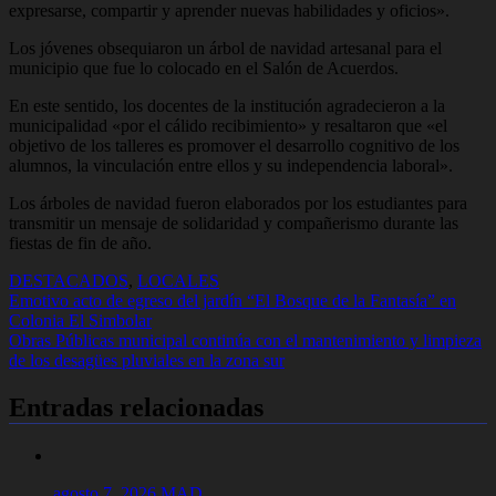
expresarse, compartir y aprender nuevas habilidades y oficios».
Los jóvenes obsequiaron un árbol de navidad artesanal para el
municipio que fue lo colocado en el Salón de Acuerdos.
En este sentido, los docentes de la institución agradecieron a la
municipalidad «por el cálido recibimiento» y resaltaron que «el
objetivo de los talleres es promover el desarrollo cognitivo de los
alumnos, la vinculación entre ellos y su independencia laboral».
Los árboles de navidad fueron elaborados por los estudiantes para
transmitir un mensaje de solidaridad y compañerismo durante las
fiestas de fin de año.
DESTACADOS
,
LOCALES
Navegación
Emotivo acto de egreso del jardín “El Bosque de la Fantasía” en
Colonia El Simbolar
de
Obras Públicas municipal continúa con el mantenimiento y limpieza
entradas
de los desagües pluviales en la zona sur
Entradas relacionadas
agosto 7, 2026
MAD