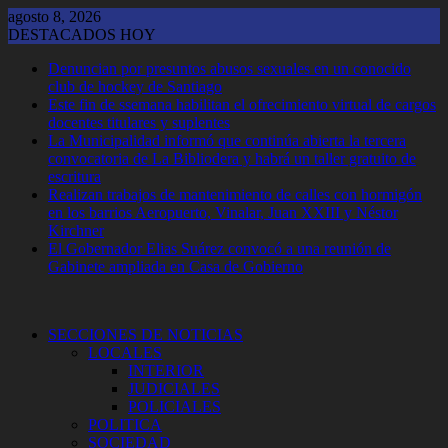
Saltar
agosto 8, 2026
al
DESTACADOS HOY
contenido
Denuncian por presuntos abusos sexuales en un conocido
club de hockey de Santiago
Este fin de ssemana habilitan el ofrecimiento virtual de cargos
docentes titulares y suplentes
La Municipalidad informó que continúa abierta la tercera
convocatoria de La Bibliodera y habrá un taller gratuito de
escritura
Realizan trabajos de mantenimiento de calles con hormigón
en los barrios Aeropuerto, Vinalar, Juan XXIII y Néstor
Kirchner
El Gobernador Elias Suárez convocó a una reunión de
Gabinete ampliada en Casa de Gobierno
SECCIONES DE NOTICIAS
LOCALES
INTERIOR
JUDICIALES
POLICIALES
POLITICA
SOCIEDAD