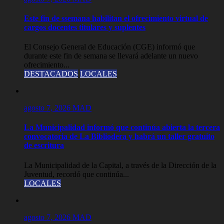
Este fin de ssemana habilitan el ofrecimiento virtual de
cargos docentes titulares y suplentes
El Consejo General de Educación (CGE) informó que
durante este fin de semana se llevará adelante un nuevo
ofrecimiento...
DESTACADOS
LOCALES
agosto 7, 2026
MAD
La Municipalidad informó que continúa abierta la tercera
convocatoria de La Bibliodera y habrá un taller gratuito
de escritura
La Municipalidad de la Capital, a través de la Dirección de la
Juventud, recordó que continúa...
LOCALES
agosto 7, 2026
MAD