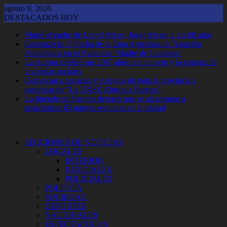
Saltar
agosto 9, 2026
al
DESTACADOS HOY
contenido
Murió el padre de Lionel Messi, Jorge Messi, a los 68 años
Comenzó la 3° Fecha de la Liga Argentina de Natación
Paralímpica en el Natatorio "Madre de Ciudades"
La Aurora celebró sus 206° años con un acto y la entrega de
viviendas sociales
Convocan a escuelas y colegios de toda la provincia a
participar de "La UNSE Abre sus Puertas"
La Intendente Fuentes destacó que se alcanzaron a
semaforizar 65 nuevas esquinas en la ciudad
SECCIONES DE NOTICIAS
LOCALES
INTERIOR
JUDICIALES
POLICIALES
POLITICA
SOCIEDAD
DEPORTES
NACIONALES
ESPECTACULOS