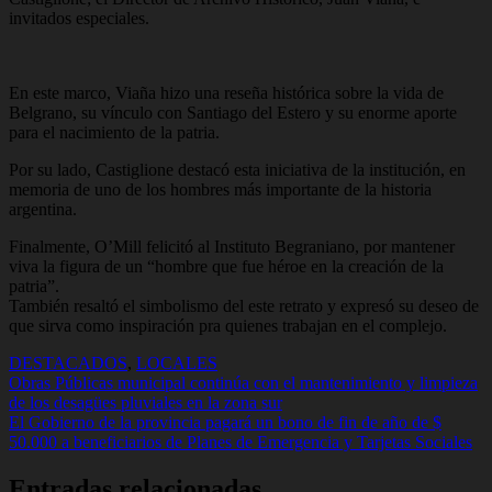
invitados especiales.
En este marco, Viaña hizo una reseña histórica sobre la vida de
Belgrano, su vínculo con Santiago del Estero y su enorme aporte
para el nacimiento de la patria.
Por su lado, Castiglione destacó esta iniciativa de la institución, en
memoria de uno de los hombres más importante de la historia
argentina.
Finalmente, O’Mill felicitó al Instituto Begraniano, por mantener
viva la figura de un “hombre que fue héroe en la creación de la
patria”.
También resaltó el simbolismo del este retrato y expresó su deseo de
que sirva como inspiración pra quienes trabajan en el complejo.
DESTACADOS
,
LOCALES
Navegación
Obras Públicas municipal continúa con el mantenimiento y limpieza
de los desagües pluviales en la zona sur
de
El Gobierno de la provincia pagará un bono de fin de año de $
entradas
50.000 a beneficiarios de Planes de Emergencia y Tarjetas Sociales
Entradas relacionadas