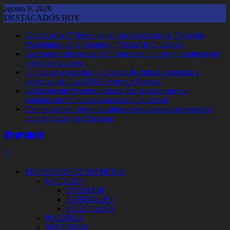
Saltar
agosto 9, 2026
al
DESTACADOS HOY
contenido
Comenzó la 3° Fecha de la Liga Argentina de Natación
Paralímpica en el Natatorio "Madre de Ciudades"
La Aurora celebró sus 206° años con un acto y la entrega de
viviendas sociales
Convocan a escuelas y colegios de toda la provincia a
participar de "La UNSE Abre sus Puertas"
La Intendente Fuentes destacó que se alcanzaron a
semaforizar 65 nuevas esquinas en la ciudad
Denuncian por presuntos abusos sexuales en un conocido
club de hockey de Santiago
SECCIONES DE NOTICIAS
LOCALES
INTERIOR
JUDICIALES
POLICIALES
POLITICA
SOCIEDAD