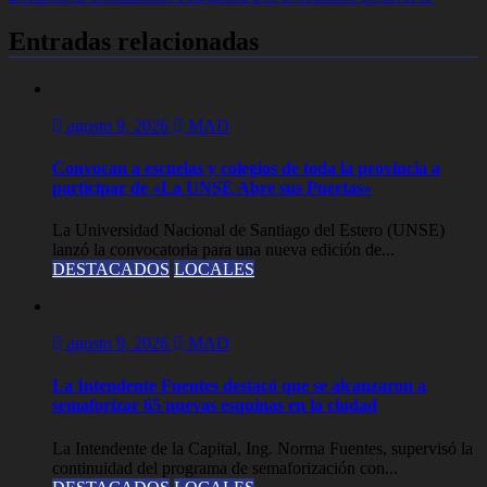
entradas
Entradas relacionadas
agosto 9, 2026
MAD
Convocan a escuelas y colegios de toda la provincia a
participar de «La UNSE Abre sus Puertas»
La Universidad Nacional de Santiago del Estero (UNSE)
lanzó la convocatoria para una nueva edición de...
DESTACADOS
LOCALES
agosto 9, 2026
MAD
La Intendente Fuentes destacó que se alcanzaron a
semaforizar 65 nuevas esquinas en la ciudad
La Intendente de la Capital, Ing. Norma Fuentes, supervisó la
continuidad del programa de semaforización con...