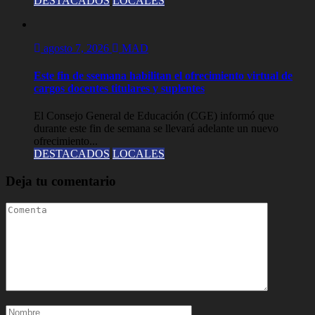
DESTACADOS
LOCALES
agosto 7, 2026
MAD
Este fin de ssemana habilitan el ofrecimiento virtual de
cargos docentes titulares y suplentes
El Consejo General de Educación (CGE) informó que
durante este fin de semana se llevará adelante un nuevo
ofrecimiento...
DESTACADOS
LOCALES
Deja tu comentario