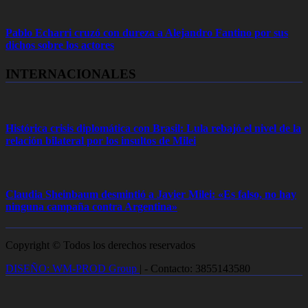
Pablo Echarri cruzó con dureza a Alejandro Fantino por sus
dichos sobre los actores
INTERNACIONALES
Histórica crisis diplomática con Brasil: Lula rebajó el nivel de la
relación bilateral por los insultos de Milei
Claudia Sheinbaum desmintió a Javier Milei: «Es falso, no hay
ninguna campaña contra Argentina»
Copyright © Todos los derechos reservados
DISEÑO: WM-PROD Group
|
- Contacto: 3855143580