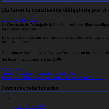
Dictaron la conciliación obligatoria por el
octubre 30, 2024
MAD
La
Secretaría de Trabajo de la Nación
dictó la
conciliación obliga
trabajadores en la calle.
La cartera de empleo, que se encuentra bajo la órbita del Ministerio d
medidas de fuerza”.
Asimismo, exhortó a los sindicatos a
“terminar con las medidas d
día lunes 4 de noviembre a las 11:00.
NACIONALES
Navegación
Trágico derrrumbre de un edificio en Villa Gesel
Estudiantes del interior de la provincia visitaron Casa de Gobierno
de
entradas
Entradas relacionadas
agosto 7, 2026
MAD