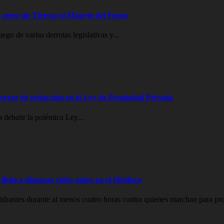
 pero sin Tierras ni Manejo del Fuego
go de varias derrotas legislativas y...
error de redacción en la Ley de Propiedad Privada
 debatir la polémica Ley...
legó a disparar entre autos en el Obelisco
drantes durante al menos cuatro horas contra quienes marchan para prot