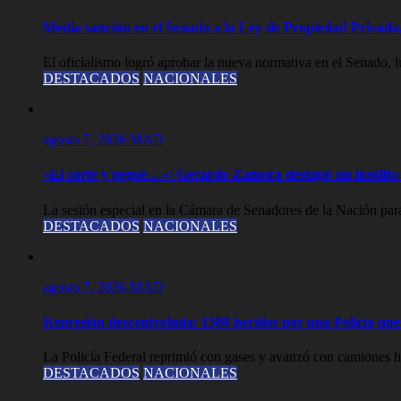
Media sanción en el Senado a la Ley de Propiedad Privada,
El oficialismo logró aprobar la nueva normativa en el Senado, lue
DESTACADOS
NACIONALES
agosto 7, 2026
MAD
«El corte y pegue…»: Gerardo Zamora destapó un insólito 
La sesión especial en la Cámara de Senadores de la Nación para
DESTACADOS
NACIONALES
agosto 7, 2026
MAD
Represión descontrolada: 1500 heridos por una Policía que l
La Policía Federal reprimió con gases y avanzó con camiones hi
DESTACADOS
NACIONALES