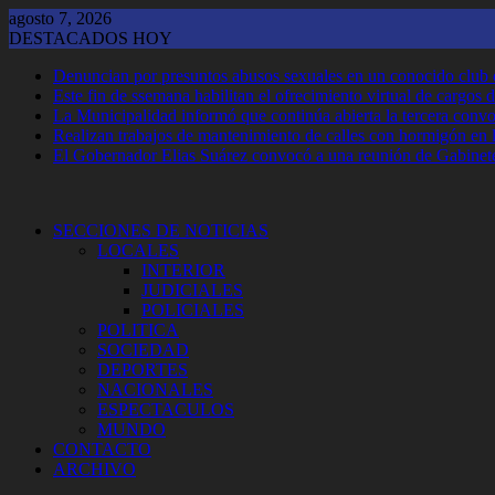
Saltar
agosto 7, 2026
al
DESTACADOS HOY
contenido
Denuncian por presuntos abusos sexuales en un conocido club
Este fin de ssemana habilitan el ofrecimiento virtual de cargos d
La Municipalidad informó que continúa abierta la tercera convoca
Realizan trabajos de mantenimiento de calles con hormigón en 
El Gobernador Elias Suárez convocó a una reunión de Gabinet
SECCIONES DE NOTICIAS
LOCALES
INTERIOR
JUDICIALES
POLICIALES
POLITICA
SOCIEDAD
DEPORTES
NACIONALES
ESPECTACULOS
MUNDO
CONTACTO
ARCHIVO