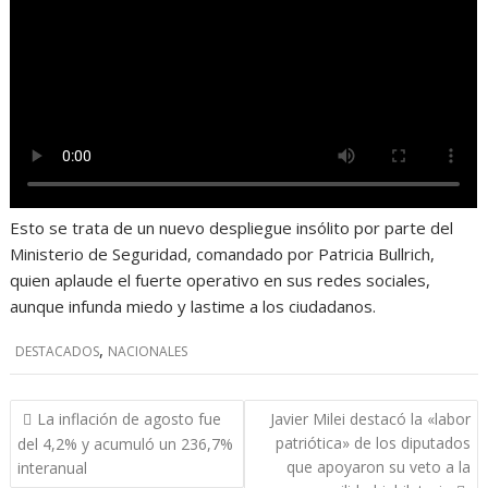
Esto se trata de un nuevo despliegue insólito por parte del
Ministerio de Seguridad, comandado por Patricia Bullrich,
quien aplaude el fuerte operativo en sus redes sociales,
aunque infunda miedo y lastime a los ciudadanos.
,
DESTACADOS
NACIONALES
Navegación
La inflación de agosto fue
Javier Milei destacó la «labor
de
patriótica» de los diputados
del 4,2% y acumuló un 236,7%
entradas
que apoyaron su veto a la
interanual