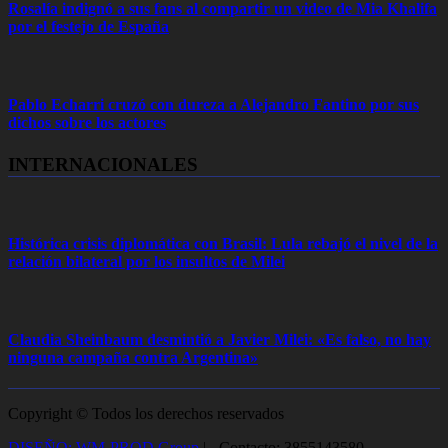
Rosalía indignó a sus fans al compartir un video de Mia Khalifa
por el festejo de España
Pablo Echarri cruzó con dureza a Alejandro Fantino por sus
dichos sobre los actores
INTERNACIONALES
Histórica crisis diplomática con Brasil: Lula rebajó el nivel de la
relación bilateral por los insultos de Milei
Claudia Sheinbaum desmintió a Javier Milei: «Es falso, no hay
ninguna campaña contra Argentina»
Copyright © Todos los derechos reservados
DISEÑO: WM-PROD Group
|
- Contacto: 3855143580