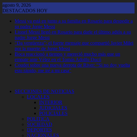
Saltar
agosto 9, 2026
al
DESTACADOS HOY
contenido
Messi ya está en junto a su familia en Rosario para despedir a
su padre Jorge Messi
Lionel Messi llegó en Rosario para darle el último adiós a su
padre Jorge Messi
"Da vergüenza": el fuerte mensaje que compartió Javier Milei
por la muerte de Jorge Messi
Boca reaccionó a tiempo y mereció mucho más que un
empate ante Vélez en el Tomás Adolfo Ducó
Coudet sobre una nueva derrota de River: “Si no doy vuelta
esto rápido, me iré a mi casa”
SECCIONES DE NOTICIAS
LOCALES
INTERIOR
JUDICIALES
POLICIALES
POLITICA
SOCIEDAD
DEPORTES
NACIONALES