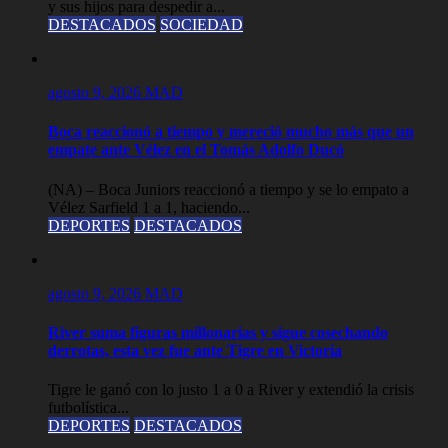
y sus hijos para despedir a...
DESTACADOS
SOCIEDAD
agosto 9, 2026
MAD
Boca reaccionó a tiempo y mereció mucho más que un
empate ante Vélez en el Tomás Adolfo Ducó
(NA) – Boca Juniors reaccionó a tiempo y se lo empato a
Vélez Sarfield 1 a 1, haciendo...
DEPORTES
DESTACADOS
agosto 9, 2026
MAD
River suma figuras millonarias y sigue cosechando
derrotas, esta vez fue ante Tigre en Victoria
Tigre le ganó con lo justo 1 a 0 a River y extendió la crisis
futbolística...
DEPORTES
DESTACADOS