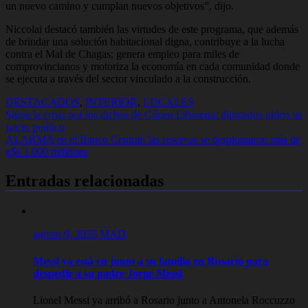
un nuevo camino y cumplan nuevos objetivos”, dijo.
Niccolai destacó también las virtudes de este programa, que además
de brindar una solución habitacional digna, contribuye a la lucha
contra el Mal de Chagas; genera empleo para miles de
comprovincianos y motoriza la economía en cada comunidad donde
se ejecuta a través del sector vinculado a la construcción.
DESTACADOS
,
INTERIOR
,
LOCALES
Navegación
Sigue la crisis por los dichos de Cúneo Libarona: diputados piden su
juicio político
de
ALARMA en el Banco Central: las reservas se desplomaron más de
entradas
u$s 1.000 millones
Entradas relacionadas
agosto 9, 2026
MAD
Messi ya está en junto a su familia en Rosario para
despedir a su padre Jorge Messi
Lionel Messi ya arribó a Rosario junto a Antonela Roccuzzo