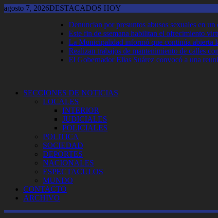
Saltar
agosto 7, 2026
DESTACADOS HOY
al
Denuncian por presuntos abusos sexuales en un
contenido
Este fin de ssemana habilitan el ofrecimiento virt
La Municipalidad informó que continúa abierta la 
Realizan trabajos de mantenimiento de calles co
El Gobernador Elias Suárez convocó a una reun
SECCIONES DE NOTICIAS
LOCALES
INTERIOR
JUDICIALES
POLICIALES
POLITICA
SOCIEDAD
DEPORTES
NACIONALES
ESPECTACULOS
MUNDO
CONTACTO
ARCHIVO