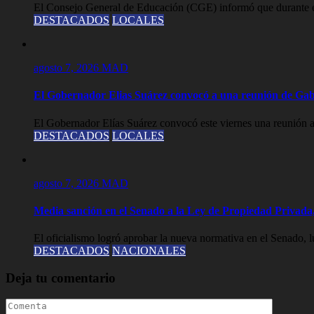
El Consejo General de Educación (CGE) informó que durante est
DESTACADOS
LOCALES
agosto 7, 2026
MAD
El Gobernador Elias Suárez convocó a una reunión de Gab
El Gobernador Elías Suárez convocó este viernes una reunión a
DESTACADOS
LOCALES
agosto 7, 2026
MAD
Media sanción en el Senado a la Ley de Propiedad Privada,
El oficialismo logró aprobar la nueva normativa en el Senado, lue
DESTACADOS
NACIONALES
Deja tu comentario