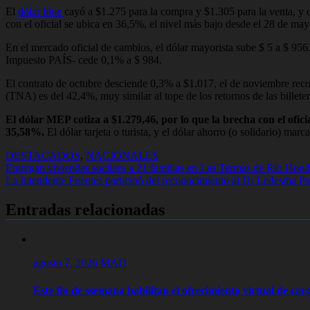
El
dólar blue
cayó a $1.275 para la compra y $1.305 para la venta, y 
con el oficial se ubica en 36,5%, el nivel más bajo desde el 28 de may
En el mercado oficial de cambios, el dólar mayorista sube $ 5 a $ 956
Impuesto PAÍS- cede 0,1% a $ 984.
El contrato de octubre desciende 0,3% a $1.017, el de noviembre recor
(TNA) es del 42,4%, muy similar al tope de los retornos de las billete
El dólar MEP cotiza a $1.279,46, por lo que la brecha con el ofic
35,58%.
El dólar tarjeta o turista, y el dólar ahorro (o solidario) ma
DESTACADOS
,
NACIONALES
Navegación
Entregan viviendas socilaes a 21 familias en Las Termas de Río Hon
La Intendente Fuentes participó del reconocimiento al Dr Ledesma Pat
de
entradas
Entradas relacionadas
agosto 7, 2026
MAD
Este fin de ssemana habilitan el ofrecimiento virtual de carg