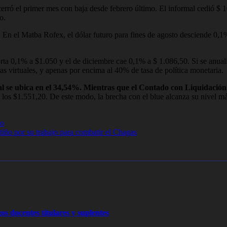
cerró el primer mes con baja desde febrero último. El informal cedió $ 
o.
. En el Matba Rofex, el dólar futuro para fines de agosto desciende 0,1
ta 0,1% a $1.050 y el de diciembre cae 0,1% a $ 1.086,50. Si se anualiz
ras virtuales, y apenas por encima al 40% de tasa de política monetaria.
ial se ubica en el 34,54%. Mientras que el Contado con Liquidación 
rca los $1.551,20. De este modo, la brecha con el blue alcanza su nivel má
do
iño por su trabajo para combatir el Chagas
os docentes titulares y suplentes