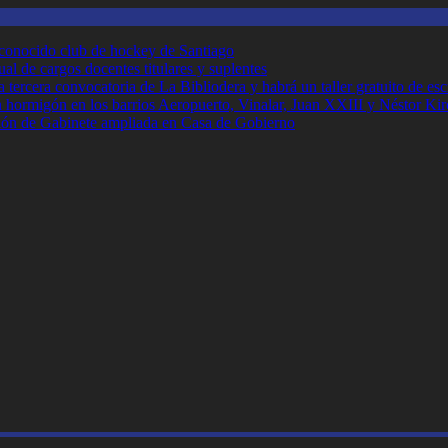
 conocido club de hockey de Santiago
ual de cargos docentes titulares y suplentes
tercera convocatoria de La Bibliodera y habrá un taller gratuito de esc
n hormigón en los barrios Aeropuerto, Vinalar, Juan XXIII y Néstor Ki
ión de Gabinete ampliada en Casa de Gobierno