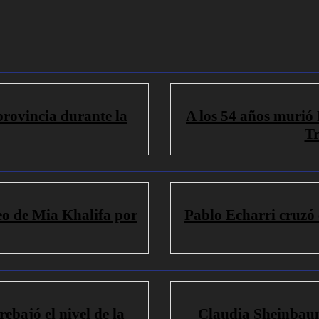
provincia durante la
A los 54 años murió E
Tr
eo de Mia Khalifa por
Pablo Echarri cruzó 
rebajó el nivel de la
Claudia Sheinbaum 