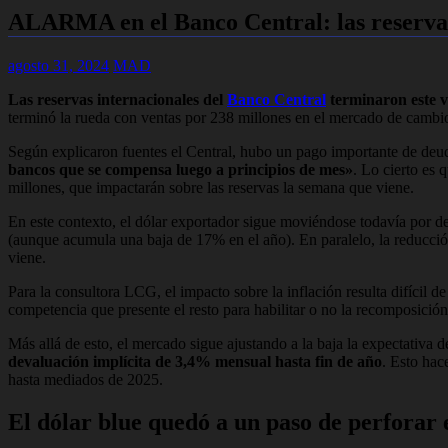
ALARMA en el Banco Central: las reservas
agosto 31, 2024
MAD
Las reservas internacionales del
Banco Central
terminaron este vi
terminó la rueda con ventas por 238 millones en el mercado de cambio
Según explicaron fuentes el Central, hubo un pago importante de deu
bancos que se compensa luego a principios de mes»
. Lo cierto es 
millones, que impactarán sobre las reservas la semana que viene.
En este contexto, el dólar exportador sigue moviéndose todavía por de
(aunque acumula una baja de 17% en el año). En paralelo, la reducci
viene.
Para la consultora LCG, el impacto sobre la inflación resulta difícil d
competencia que presente el resto para habilitar o no la recomposició
Más allá de esto, el mercado sigue ajustando a la baja la expectativa 
devaluación implícita de 3,4% mensual hasta fin de año
. Esto hac
hasta mediados de 2025.
El dólar blue quedó a un paso de perforar e