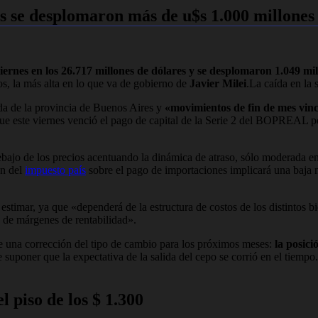
 se desplomaron más de u$s 1.000 millones
ernes en los 26.717 millones de dólares y se desplomaron 1.049 mill
s, la más alta en lo que va de gobierno de
Javier Milei
.La caída en la
da de la provincia de Buenos Aires y
«movimientos de fin de mes vinc
que este viernes venció el pago de capital de la Serie 2 del BOPREAL po
bajo de los precios acentuando la dinámica de atraso, sólo moderada en
ón del
impuesto país
sobre el pago de importaciones implicará una baja 
e estimar, ya que «dependerá de la estructura de costos de los distintos
n de márgenes de rentabilidad».
de una corrección del tipo de cambio para los próximos meses:
la posici
e suponer que la expectativa de la salida del cepo se corrió en el tie
l piso de los $ 1.300