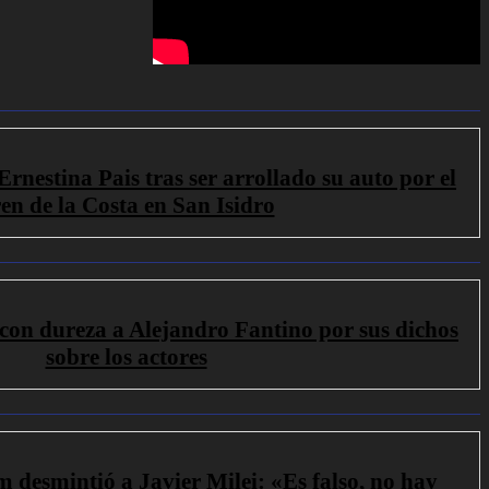
rnestina Pais tras ser arrollado su auto por el
en de la Costa en San Isidro
con dureza a Alejandro Fantino por sus dichos
sobre los actores
desmintió a Javier Milei: «Es falso, no hay