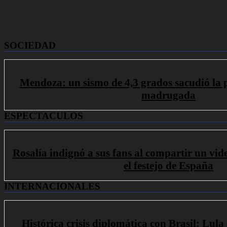
SOCIEDAD
Mendoza: un sismo de 4,3 grados sacudió la 
madrugada
ESPECTACULOS
Rosalía indignó a sus fans al compartir un vid
el festejo de España
INTERNACIONALES
Histórica crisis diplomática con Brasil: Lula 