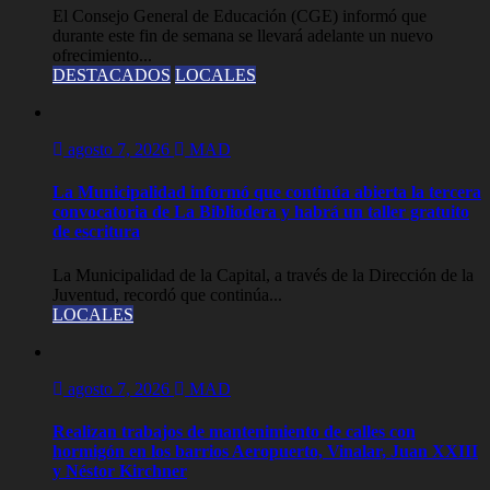
El Consejo General de Educación (CGE) informó que
durante este fin de semana se llevará adelante un nuevo
ofrecimiento...
DESTACADOS
LOCALES
agosto 7, 2026
MAD
La Municipalidad informó que continúa abierta la tercera
convocatoria de La Bibliodera y habrá un taller gratuito
de escritura
La Municipalidad de la Capital, a través de la Dirección de la
Juventud, recordó que continúa...
LOCALES
agosto 7, 2026
MAD
Realizan trabajos de mantenimiento de calles con
hormigón en los barrios Aeropuerto, Vinalar, Juan XXIII
y Néstor Kirchner