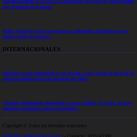
Rosalía indignó a sus fans al compartir un video de Mia Khalifa
por el festejo de España
Pablo Echarri cruzó con dureza a Alejandro Fantino por sus
dichos sobre los actores
INTERNACIONALES
Histórica crisis diplomática con Brasil: Lula rebajó el nivel de la
relación bilateral por los insultos de Milei
Claudia Sheinbaum desmintió a Javier Milei: «Es falso, no hay
ninguna campaña contra Argentina»
Copyright © Todos los derechos reservados
DISEÑO: WM-PROD Group
|
- Contacto: 3855143580