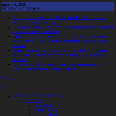
Saltar
agosto 8, 2026
al
DESTACADOS HOY
contenido
Denuncian por presuntos abusos sexuales en un conocido
club de hockey de Santiago
Este fin de ssemana habilitan el ofrecimiento virtual de cargos
docentes titulares y suplentes
La Municipalidad informó que continúa abierta la tercera
convocatoria de La Bibliodera y habrá un taller gratuito de
escritura
Realizan trabajos de mantenimiento de calles con hormigón
en los barrios Aeropuerto, Vinalar, Juan XXIII y Néstor
Kirchner
El Gobernador Elias Suárez convocó a una reunión de
Gabinete ampliada en Casa de Gobierno
SECCIONES DE NOTICIAS
LOCALES
INTERIOR
JUDICIALES
POLICIALES