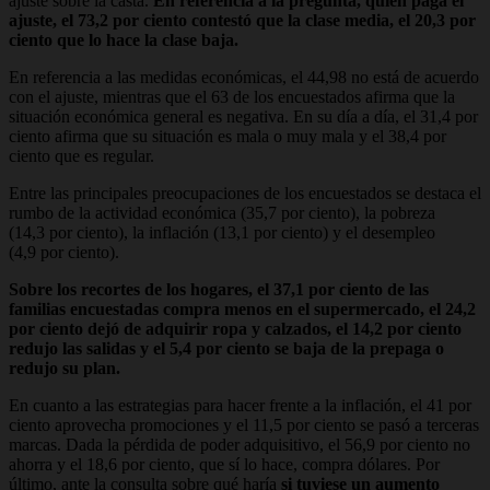
ajuste sobre la casta.
En referencia a la pregunta, quien paga el
ajuste, el 73,2 por ciento contestó que la clase media, el 20,3 por
ciento que lo hace la clase baja.
En referencia a las medidas económicas, el 44,98 no está de acuerdo
con el ajuste, mientras que el 63 de los encuestados afirma que la
situación económica general es negativa. En su día a día, el 31,4 por
ciento afirma que su situación es mala o muy mala y el 38,4 por
ciento que es regular.
Entre las principales preocupaciones de los encuestados se destaca el
rumbo de la actividad económica (35,7 por ciento), la pobreza
(14,3 por ciento), la inflación (13,1 por ciento) y el desempleo
(4,9 por ciento).
Sobre los recortes de los hogares, el 37,1 por ciento de las
familias encuestadas compra menos en el supermercado, el 24,2
por ciento dejó de adquirir ropa y calzados, el 14,2 por ciento
redujo las salidas y el 5,4 por ciento se baja de la prepaga o
redujo su plan.
En cuanto a las estrategias para hacer frente a la inflación, el 41 por
ciento aprovecha promociones y el 11,5 por ciento se pasó a terceras
marcas. Dada la pérdida de poder adquisitivo, el 56,9 por ciento no
ahorra y el 18,6 por ciento, que sí lo hace, compra dólares. Por
último, ante la consulta sobre qué haría
si tuviese un aumento