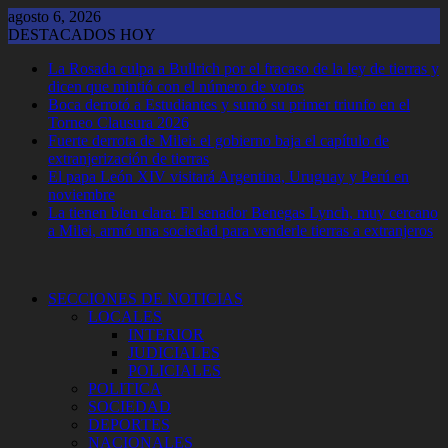
Saltar
agosto 6, 2026
al
DESTACADOS HOY
contenido
La Rosada culpa a Bullrich por el fracaso de la ley de tierras y
dicen que mintió con el número de votos
Boca derrotó a Estudiantes y sumó su primer triunfo en el
Torneo Clausura 2026
Fuerte derrota de Milei: el gobierno baja el capítulo de
extranjerización de tierras
El papa León XIV visitará Argentina, Uruguay y Perú en
noviembre
La tienen bien clara: El senador Benegas Lynch, muy cercano
a Milei, armó una sociedad para venderle tierras a extranjeros
SECCIONES DE NOTICIAS
LOCALES
INTERIOR
JUDICIALES
POLICIALES
POLITICA
SOCIEDAD
DEPORTES
NACIONALES