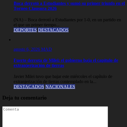
Boca derrotó a Estudiantes y sumó su primer triunfo en el
Torneo Clausura 2026
(NA) – Boca derrotó a Estudiantes por 1-0, en un partido en
el que un primer tiempo...
DEPORTES
DESTACADOS
agosto 6, 2026
MAD
Fuerte derrota de Milei: el gobierno baja el capítulo de
extranjerización de tierras
Javier Milei tuvo que bajar este miércoles el capítulo de
extranjerización de tierras contemplado en la...
DESTACADOS
NACIONALES
Deja tu comentario