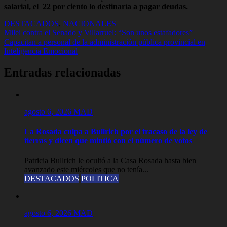
salarial, el 22 por ciento lo destinaría a pagar deudas.
DESTACADOS
,
NACIONALES
Navegación
Milei contra el Senado y Villarruel: “Son unos estafadores”
Capacitan a personal de la administración pública provincial en
de
Inteligencia Emocional
entradas
Entradas relacionadas
agosto 6, 2026
MAD
La Rosada culpa a Bullrich por el fracaso de la ley de
tierras y dicen que mintió con el número de votos
Patricia Bullrich le ocultó a la Casa Rosada hasta bien
avanzado este miércoles que no tenía...
DESTACADOS
POLITICA
agosto 6, 2026
MAD