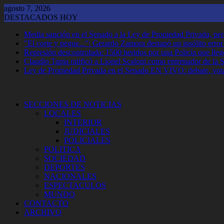
Saltar
agosto 7, 2026
al
DESTACADOS HOY
contenido
Media sanción en el Senado a la Ley de Propiedad Privada, per
"El corte y pegue...": Gerardo Zamora destapó un insólito erro
Represión descontrolada: 1500 heridos por una Policía que llegó
Claudio Tapia ratificó a Lionel Scaloni como entrenador de la 
Ley de Propiedad Privada en el Senado EN VIVO: debate, vota
SECCIONES DE NOTICIAS
LOCALES
INTERIOR
JUDICIALES
POLICIALES
POLITICA
SOCIEDAD
DEPORTES
NACIONALES
ESPECTACULOS
MUNDO
CONTACTO
ARCHIVO