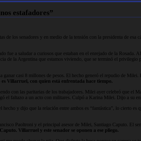
unos estafadores”
etas de los senadores y en medio de la tensión con la presidenta de esa c
ndo fue a saludar a curiosos que estaban en el enrejado de la Rosada. A
ia de la Argentina que estamos viviendo, que se terminó el privilegio p
a ganar casi 8 millones de pesos. El hecho generó el repudio de Milei.
 es Villarruel, con quien está enfrentada hace tiempo.
endo con las paritarias de los trabajadores. Milei ayer celebró que el 
ó el faltazo a un acto con militares. Culpó a Karina Milei. Dijo a su en
echo y dijo que la relación entre ambos es “fantástica”, lo cierto es qu
ncisco Paoltroni y el principal asesor de Milei, Santiago Caputo. El se
Caputo. Villarruel y este senador se oponen a ese pliego.
roni me puede chupar la pija. Que disfrute la beca porque su carrera se 