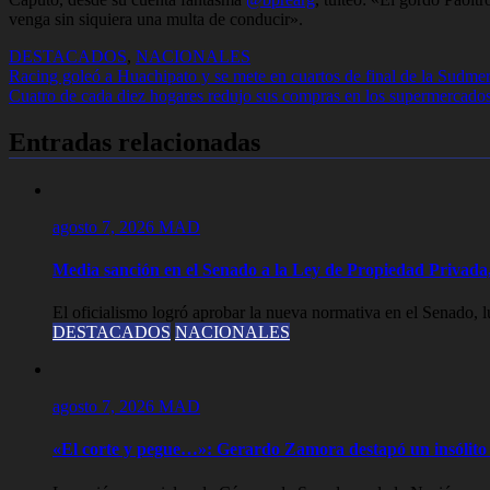
venga sin siquiera una multa de conducir».
DESTACADOS
,
NACIONALES
Navegación
Racing goleó a Huachipato y se mete en cuartos de final de la Sudme
Cuatro de cada diez hogares redujo sus compras en los supermercado
de
entradas
Entradas relacionadas
agosto 7, 2026
MAD
Media sanción en el Senado a la Ley de Propiedad Privada,
El oficialismo logró aprobar la nueva normativa en el Senado, lue
DESTACADOS
NACIONALES
agosto 7, 2026
MAD
«El corte y pegue…»: Gerardo Zamora destapó un insólito 