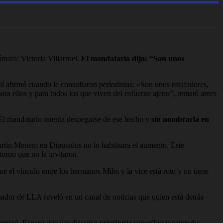
ámara: Victoria Villarruel.
El mandatario dijo: “Son unos
llí afirmó cuando le consultaron periodistas: «Son unos estafadores,
ara ellos y para todos los que viven del esfuerzo ajeno”, remató antes
 El mandatario intenta despegarse de ese hecho y
sin nombrarla en
Martín Menem en Diputados no lo habilitara el aumento. Este
torno que no la invitaron.
e el vínculo entre los hermanos Milei y la vice está roto y no tiene
nador de LLA reveló en un canal de noticias que quien está detrás
terminó. Espero que ese discurso principista superfluo y pelotudo