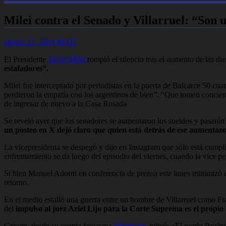
Milei contra el Senado y Villarruel: “Son 
agosto 21, 2024
MAD
El Presidente
Javier Milei
rompió el silencio tras el aumento de las di
estafadores”.
Milei fue interceptado por periodistas en la puerta de Balcarce 50 cua
perdieron la empatía con los argentinos de bien”. “Que tomen concienc
de ingresar de nuevo a la Casa Rosada
Se reveló ayer que los senadores se aumentaron los sueldos y pasarán 
un posteo en X dejó claro que quien está detrás de ese aumentazo
La vicepresidenta se despegó y dijo en Instagram que sólo está cumpli
enfrentamiento se da luego del episodio del viernes, cuando la vice peg
Si bien Manuel Adorni en conferencia de prensa este lunes minimizó el h
retorno.
En el medio estalló una guerra entre un hombre de Villarruel como Fra
del
impulso al juez Ariel Lijo para la Corte Suprema es el propio 
Caputo, desde su cuenta fantasma
@bprearg
, tuiteó: «El gordo Paolt