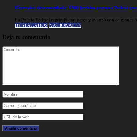
Represión descontrolada: 1500 heridos por una Policía que l
La Policía Federal reprimió con gases y avanzó con camiones hi
DESTACADOS
NACIONALES
Deja tu comentario