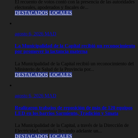
El recuento de votos contó con la presencia de las autoridades
electorales, apoderados y fiscales de...
DESTACADOS
LOCALES
agosto 6, 2026
MAD
La Municipalidad de la Capital recibió un reconocimiento
por promover la lactancia materna
La Municipalidad de la Capital recibió un reconocimiento del
Ministerio de Salud de la Provincia por...
DESTACADOS
LOCALES
agosto 6, 2026
MAD
Realizaron trabajos de reposición de más de 120 equipos
LED en los barrios Sarmiento, Tradición y Smata
La Municipalidad de la Capital, a través de la Dirección de
Electricidad, continúa llevando adelante un...
DESTACADOS
LOCALES