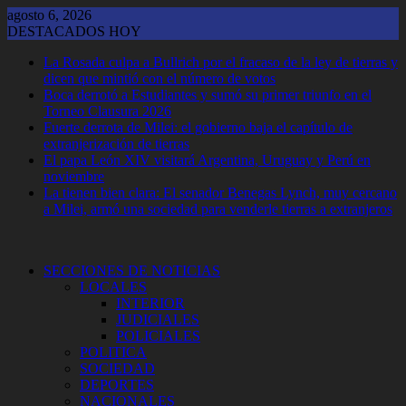
Saltar
agosto 6, 2026
al
DESTACADOS HOY
contenido
La Rosada culpa a Bullrich por el fracaso de la ley de tierras y
dicen que mintió con el número de votos
Boca derrotó a Estudiantes y sumó su primer triunfo en el
Torneo Clausura 2026
Fuerte derrota de Milei: el gobierno baja el capítulo de
extranjerización de tierras
El papa León XIV visitará Argentina, Uruguay y Perú en
noviembre
La tienen bien clara: El senador Benegas Lynch, muy cercano
a Milei, armó una sociedad para venderle tierras a extranjeros
SECCIONES DE NOTICIAS
LOCALES
INTERIOR
JUDICIALES
POLICIALES
POLITICA
SOCIEDAD
DEPORTES
NACIONALES