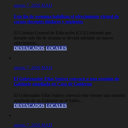
agosto 7, 2026
MAD
Este fin de ssemana habilitan el ofrecimiento virtual de
cargos docentes titulares y suplentes
El Consejo General de Educación (CGE) informó que
durante este fin de semana se llevará adelante un nuevo
ofrecimiento...
DESTACADOS
LOCALES
agosto 7, 2026
MAD
El Gobernador Elias Suárez convocó a una reunión de
Gabinete ampliada en Casa de Gobierno
El Gobernador Elías Suárez convocó este viernes una reunión
ampliada de su Gabinete en el Salón...
DESTACADOS
LOCALES
agosto 7, 2026
MAD