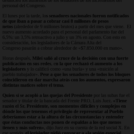
desanclen los aumentos de los senadores de los incrementos del
personal del Congreso.
El lunes por la tarde, lo
s senadores nacionales fueron notificados
de que iban a pasar a cobrar casi 8 millones de pesos
netos
(alrededor de 9 millones brutos) a partir del mes que viene. El
nuevo aumento acordado para el personal del parlamento fue del
6,5%: un 3,5% retroactivo a julio y un 3% en agosto. Con esto en
consideración, los legisladores de la Cámara Alta del
Congreso pasarán a cobrar alrededor de «$7.850.000 en mano».
Horas después,
Milei salió al cruce de la decisión con una fuerte
publicación en sus redes
, e
n la que rechazó el aumento a los
legisladores
y lo calificó como «una burla» y una «traición al
pueblo trabajador».
Pese a que los senadores de todos los bloques
coincidieron en dar marcha atrás con los aumentos, expresaron
distintas matices sobre el tema.
Quien sí se acopló a las quejas del Presidente
por las subas fue el
senador y titular de la bancada del Frente PRO, Luis Juez.
«Tiene
razón el Sr. Presidente, son momentos difíciles y complejos en
dónde los que tenemos el privilegio de representar al Pueblo
deberíamos estar a la altura de las circunstancias y entender
que éstas conductas nos ponen de espaldas a los que menos
tienen y más sufren»
, dijo Juez en su cuenta de la red social X. En
ese sentido,
el legislador pidió convocar a «la sesión especial