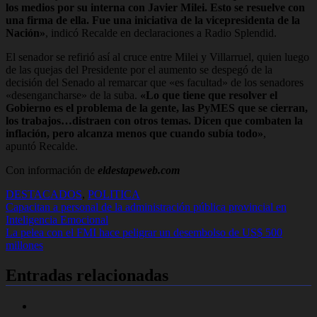
los medios por su interna con Javier Milei. Esto se resuelve con
una firma de ella. Fue una iniciativa de la vicepresidenta de la
Nación»
, indicó Recalde en declaraciones a Radio Splendid.
El senador se refirió así al cruce entre Milei y Villarruel, quien luego
de las quejas del Presidente por el aumento se despegó de la
decisión del Senado al remarcar que «es facultad» de los senadores
«desengancharse» de la suba.
«Lo que tiene que resolver el
Gobierno es el problema de la gente, las PyMES que se cierran,
los trabajos…distraen con otros temas. Dicen que combaten la
inflación, pero alcanza menos que cuando subía todo»
,
apuntó Recalde.
Con información de
eldestapeweb.com
DESTACADOS
,
POLITICA
Navegación
Capacitan a personal de la administración pública provincial en
Inteligencia Emocional
de
La pelea con el FMI hace peligrar un desembolso de US$ 500
entradas
millones
Entradas relacionadas