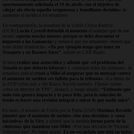
oportunamente solicitada el 19 de abril» con el objetivo de
«dejar sin efecto aquella vergonzosa y humillante decisión»
de
aumentar el sueldo a los senadores.
En contraposición,
la senadora de la Unión Cívica Radical
(UCR)
Lucila Crexell defendió el aumento
al sostener que de ese
monto
«queda mucho menos» porque se debe descontar el
impuesto a las Ganancia
s y remarcó que los senadores «tienen que
tener doble residencia».
«Yo por ejemplo tengo que tener en
Neuquén y en Buenos Aires”
, señaló en
CNN Radio
.
Si bien
realizó una autocrítica y afirmó que «el problema del
Senado es que debería laburar»
y «sesionar todas las semanas», la
senadora radical
cruzó a Milei al asegurar que su mensaje contra
el aumento de sueldos «es fulbito para la tribuna»
. «La titular de
la AFIP cobra más y del Banco Nación también. Fíjense cuánto
cobra un director de YPF”, destacó, y luego añadió:
“Entiendo que
todo esto genera impacto y es poco feliz, pero la solución de
fondo es hacer una revisión integral y mirar lo que nadie mira”.
En tanto, el senador de Unión por la Patria (UxP)
Mariano Recalde
planteó que el aumento de sueldos «fue una decisión» y «una
iniciativa» de la Vice
, y afirmó que la medida
forma parte de la
«interna» que mantiene con Milei
. «Fue una decisión de Victoria
Villarruel ayer. No hubo sesión.
Es un escándalo que está en todos