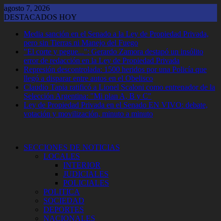
Saltar
agosto 7, 2026
al
DESTACADOS HOY
contenido
Media sanción en el Senado a la Ley de Propiedad Privada,
pero sin Tierras ni Manejo del Fuego
"El corte y pegue...": Gerardo Zamora destapó un insólito
error de redacción en la Ley de Propiedad Privada
Represión descontrolada: 1500 heridos por una Policía que
llegó a disparar entre autos en el Obelisco
Claudio Tapia ratificó a Lionel Scaloni como entrenador de la
Selección Argentina: "Mi plan A, B y C"
Ley de Propiedad Privada en el Senado EN VIVO: debate,
votación y movilización, minuto a minuto
SECCIONES DE NOTICIAS
LOCALES
INTERIOR
JUDICIALES
POLICIALES
POLITICA
SOCIEDAD
DEPORTES
NACIONALES