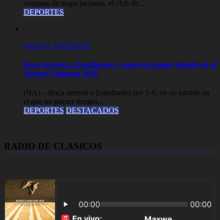
semanas de negociaciones, el club de...
DEPORTES
agosto 6, 2026
MAD
Boca derrotó a Estudiantes y sumó su primer triunfo en el
Torneo Clausura 2026
(NA) – Boca derrotó a Estudiantes por 1-0, en un partido en
el que un primer tiempo...
DEPORTES
DESTACADOS
RADIO DE CLASICOS