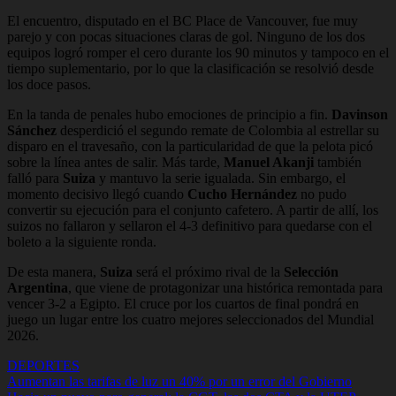
El encuentro, disputado en el BC Place de Vancouver, fue muy
parejo y con pocas situaciones claras de gol. Ninguno de los dos
equipos logró romper el cero durante los 90 minutos y tampoco en el
tiempo suplementario, por lo que la clasificación se resolvió desde
los doce pasos.
En la tanda de penales hubo emociones de principio a fin.
Davinson
Sánchez
desperdició el segundo remate de Colombia al estrellar su
disparo en el travesaño, con la particularidad de que la pelota picó
sobre la línea antes de salir. Más tarde,
Manuel Akanji
también
falló para
Suiza
y mantuvo la serie igualada. Sin embargo, el
momento decisivo llegó cuando
Cucho Hernández
no pudo
convertir su ejecución para el conjunto cafetero. A partir de allí, los
suizos no fallaron y sellaron el 4-3 definitivo para quedarse con el
boleto a la siguiente ronda.
De esta manera,
Suiza
será el próximo rival de la
Selección
Argentina
, que viene de protagonizar una histórica remontada para
vencer 3-2 a Egipto. El cruce por los cuartos de final pondrá en
juego un lugar entre los cuatro mejores seleccionados del Mundial
2026.
DEPORTES
Navegación
Aumentan las tarifas de luz un 40% por un error del Gobierno