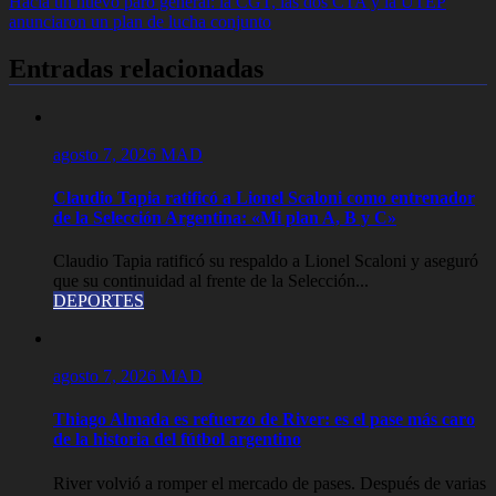
Hacia un nuevo paro general: la CGT, las dos CTA y la UTEP
de
anunciaron un plan de lucha conjunto
entradas
Entradas relacionadas
agosto 7, 2026
MAD
Claudio Tapia ratificó a Lionel Scaloni como entrenador
de la Selección Argentina: «Mi plan A, B y C»
Claudio Tapia ratificó su respaldo a Lionel Scaloni y aseguró
que su continuidad al frente de la Selección...
DEPORTES
agosto 7, 2026
MAD
Thiago Almada es refuerzo de River: es el pase más caro
de la historia del fútbol argentino
River volvió a romper el mercado de pases. Después de varias