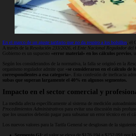
En el marco de un ajuste tarifario que no da respiro a los bolsillos
, el
A través de la
Resolución 233/2026
, el
Ente Nacional Regulador del 
Gobierno es un supuesto
«error material» en los cálculos previos
, 
Según los considerandos de la normativa, la falla se originó en la
Reso
organismo regulador admite que «
se consideraron en el cálculo de l
correspondientes a esa categoría
«. Esta confesión de ineficacia admi
subas que superan largamente el 40% en algunos segmentos.
Impacto en el sector comercial y profesion
La medida afecta específicamente al sistema de medición autoadministr
Procedimientos Administrativos
para evitar una discusión más profunda
que los usuarios deberán pagar para subsanar un error técnico en el cál
Los nuevos valores para la Tarifa General se desglosan de la siguient
Segmento G1
: el valor se eleva de $176,194 a $252,091 por 