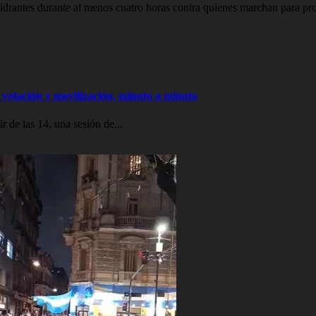
drantes durante al menos cuatro horas contra quienes marchan para prot
votación y movilización, minuto a minuto
 de las 14, una sesión de...