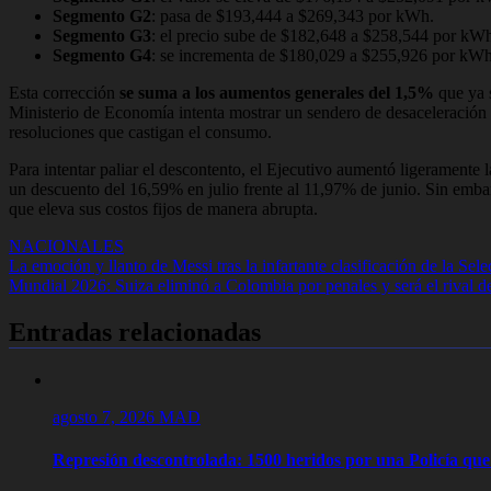
Segmento G2
: pasa de $193,444 a $269,343 por kWh.
Segmento G3
: el precio sube de $182,648 a $258,544 por kW
Segmento G4
: se incrementa de $180,029 a $255,926 por kWh
Esta corrección
se suma a los aumentos generales del 1,5%
que ya s
Ministerio de Economía intenta mostrar un sendero de desaceleración in
resoluciones que castigan el consumo.
Para intentar paliar el descontento, el Ejecutivo aumentó ligeramente
un descuento del 16,59% en julio frente al 11,97% de junio. Sin embar
que eleva sus costos fijos de manera abrupta.
NACIONALES
Navegación
La emoción y llanto de Messi tras la infartante clasificación de la Sel
Mundial 2026: Suiza eliminó a Colombia por penales y será el rival de
de
entradas
Entradas relacionadas
agosto 7, 2026
MAD
Represión descontrolada: 1500 heridos por una Policía que l