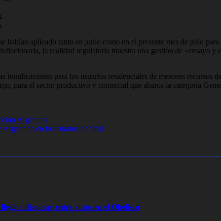
h.
.
e habían aplicado tanto en junio como en el presente mes de julio para
flacionaria, la realidad regulatoria muestra una gestión de «ensayo y er
 las bonificaciones para los usuarios residenciales de menores recursos 
go, para el sector productivo y comercial que abarca la categoría Gener
ección Argentina
 Argentina en los cuartos de final
legó a disparar entre autos en el Obelisco