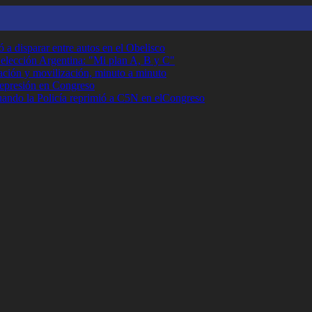
 a disparar entre autos en el Obelisco
Selección Argentina: "Mi plan A, B y C"
ción y movilización, minuto a minuto
 represión en Congreso
cuando la Policía reprimió a C5N en elCongreso