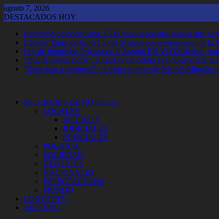
Saltar
agosto 7, 2026
al
DESTACADOS HOY
contenido
Represión descontrolada: 1500 heridos por una Policía que llegó
Claudio Tapia ratificó a Lionel Scaloni como entrenador de la 
Ley de Propiedad Privada en el Senado EN VIVO: debate, vota
"Que se vayan todos": el canto viral contra el Gobierno tras la
"¡Nos tiran a nosotros!": el relato en vivo de Nicolás Munafó 
SECCIONES DE NOTICIAS
LOCALES
INTERIOR
JUDICIALES
POLICIALES
POLITICA
SOCIEDAD
DEPORTES
NACIONALES
ESPECTACULOS
MUNDO
CONTACTO
ARCHIVO