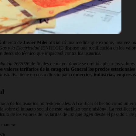
 Gobierno de
Javier Milei
oficializó una medida que expone, una vez más
Gas y la Electricidad
(ENREGE) dispuso una rectificación en los valore
un descuido técnico que impactará contra los usuarios.
lución 26/2026
de finales de mayo, donde se omitió aplicar los valores 
os valores tarifarios de la categoría General los precios estacionales
nistrativa tiene un costo directo para
comercios, industrias, empresas
al
ada de los usuarios no residenciales. Al calificar el hecho como un er
 sobre el impacto social de este «tarifazo por omisión». La rectificaci
culo de los valores de las tarifas de luz que rigen desde el pasado 1 de
e manera:
kWh.