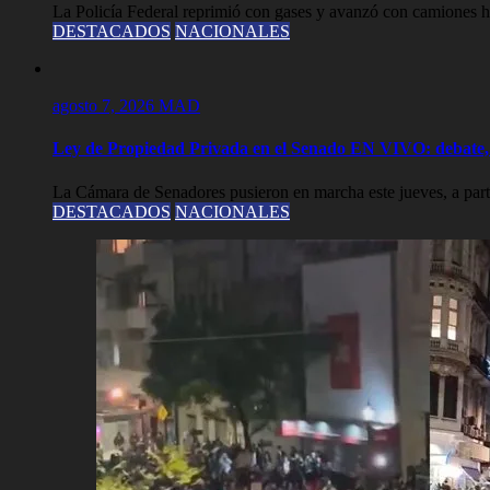
La Policía Federal reprimió con gases y avanzó con camiones hi
DESTACADOS
NACIONALES
agosto 7, 2026
MAD
Ley de Propiedad Privada en el Senado EN VIVO: debate, 
La Cámara de Senadores pusieron en marcha este jueves, a partir
DESTACADOS
NACIONALES