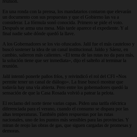
reunión.
En una ronda con la prensa, los mandatarios contaron que elevarán
un documento con sus propuestas y que el Gobierno las va a
considerar. La fórmula sonó conocida. Primero se pide el voto.
Después se arma una mesa. Más tarde aparece el expediente. Y al
final nadie sabe dónde quedó la llave.
A los Gobernadores se los vio ofuscados. Jalil fue el más cauteloso y
buscó sostener la idea de un canal institucional. Jaldo y Sáenz, en
cambio, salieron más calientes. «El tema de las rutas no da para más,
la solución tiene que ser inmediata», dijo el salteño al terminar la
reunión.
Jalil intentó ponerle paños fríos, y reivindicó el rol del CFI «Nos
permite tener un canal de diálogo». La frase buscó mostrar que
todavía hay una vía abierta. Pero entre los gobernadores quedó la
sensación de que la Casa Rosada volvió a patear la pelota.
El reclamo del norte tiene varias capas. Piden una tarifa eléctrica
diferenciada para el verano, cuando el consumo se dispara por las
altas temperaturas. También piden respuestas por las rutas
nacionales, uno de los puntos más sensibles para las provincias. Y
miran de reojo las obras de gas, que siguen cargadas de promesas y
demoras.