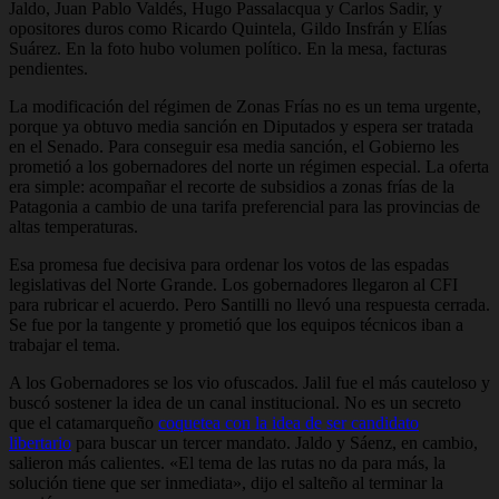
Jaldo, Juan Pablo Valdés, Hugo Passalacqua y Carlos Sadir, y
opositores duros como Ricardo Quintela, Gildo Insfrán y Elías
Suárez. En la foto hubo volumen político. En la mesa, facturas
pendientes.
La modificación del régimen de Zonas Frías no es un tema urgente,
porque ya obtuvo media sanción en Diputados y espera ser tratada
en el Senado. Para conseguir esa media sanción, el Gobierno les
prometió a los gobernadores del norte un régimen especial. La oferta
era simple: acompañar el recorte de subsidios a zonas frías de la
Patagonia a cambio de una tarifa preferencial para las provincias de
altas temperaturas.
Esa promesa fue decisiva para ordenar los votos de las espadas
legislativas del Norte Grande. Los gobernadores llegaron al CFI
para rubricar el acuerdo. Pero Santilli no llevó una respuesta cerrada.
Se fue por la tangente y prometió que los equipos técnicos iban a
trabajar el tema.
A los Gobernadores se los vio ofuscados. Jalil fue el más cauteloso y
buscó sostener la idea de un canal institucional. No es un secreto
que el catamarqueño
coquetea con la idea de ser candidato
libertario
para buscar un tercer mandato. Jaldo y Sáenz, en cambio,
salieron más calientes. «El tema de las rutas no da para más, la
solución tiene que ser inmediata», dijo el salteño al terminar la