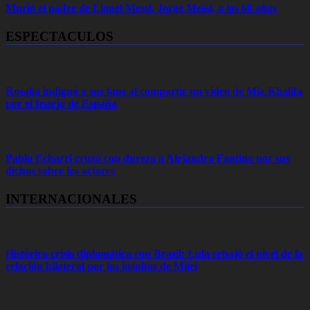
Murió el padre de Lionel Messi, Jorge Messi, a los 68 años
ESPECTACULOS
Rosalía indignó a sus fans al compartir un video de Mia Khalifa
por el festejo de España
Pablo Echarri cruzó con dureza a Alejandro Fantino por sus
dichos sobre los actores
INTERNACIONALES
Histórica crisis diplomática con Brasil: Lula rebajó el nivel de la
relación bilateral por los insultos de Milei