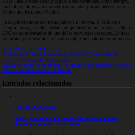
En la Casa Rosada creen que pese a sus berrinches, como siempre,
los Gobernadores van a volver a acompañar porque necesitan los
fondos que les manda Nación.
«Los gobernadores son mendicantes sin limosna. El Gobierno
siempre los caga y ellos insisten en que les tiren una migaja», dijo a
LPO un ex gobernador de una de las provincias presentes. La frase
fue brutal, pero resume la relación mejor que cualquier comunicado.
DESTACADOS
,
POLITICA
Navegación
El Gobernador Elías Suárez participó de la 23° Asamblea del
Consejo Regional del Norte Grande
de
Bullrich le ofreció a Javier Milei la renuncia a la jefatura del bloque
entradas
de La Libertad Avanza en el Senado
Entradas relacionadas
agosto 9, 2026
MAD
Messi ya está en junto a su familia en Rosario para
despedir a su padre Jorge Messi