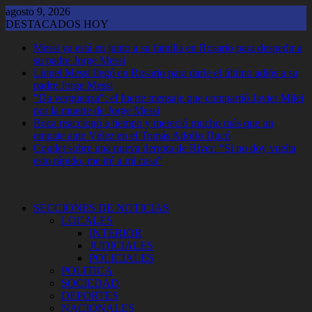
Saltar
agosto 9, 2026
al
DESTACADOS HOY
contenido
Messi ya está en junto a su familia en Rosario para despedir a
su padre Jorge Messi
Lionel Messi llegó en Rosario para darle el último adiós a su
padre Jorge Messi
"Da vergüenza": el fuerte mensaje que compartió Javier Milei
por la muerte de Jorge Messi
Boca reaccionó a tiempo y mereció mucho más que un
empate ante Vélez en el Tomás Adolfo Ducó
Coudet sobre una nueva derrota de River: “Si no doy vuelta
esto rápido, me iré a mi casa”
SECCIONES DE NOTICIAS
LOCALES
INTERIOR
JUDICIALES
POLICIALES
POLITICA
SOCIEDAD
DEPORTES
NACIONALES