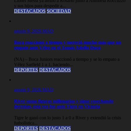
Lionel Messi ya arribó a Rosario junto a Antonela Roccuzzo
y sus hijos para despedir a...
DESTACADOS
SOCIEDAD
agosto 9, 2026
MAD
Boca reaccionó a tiempo y mereció mucho más que un
empate ante Vélez en el Tomás Adolfo Ducó
(NA) – Boca Juniors reaccionó a tiempo y se lo empato a
Vélez Sarfield 1 a 1, haciendo...
DEPORTES
DESTACADOS
agosto 9, 2026
MAD
River suma figuras millonarias y sigue cosechando
derrotas, esta vez fue ante Tigre en Victoria
Tigre le ganó con lo justo 1 a 0 a River y extendió la crisis
futbolística...
DEPORTES
DESTACADOS