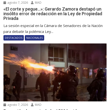
agosto 7, 2026
MAD
«El corte y pegue…»: Gerardo Zamora destapó un
insólito error de redacción en la Ley de Propiedad
Privada
La sesión especial en la Cámara de Senadores de la Nación
para debatir la polémica Ley...
DESTACADOS
NACIONALES
agosto 7, 2026
MAD