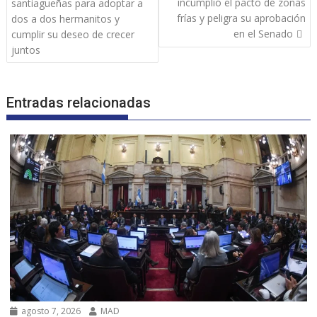
de
incumplió el pacto de zonas
santiagueñas para adoptar a
entradas
frías y peligra su aprobación
dos a dos hermanitos y
en el Senado
cumplir su deseo de crecer
juntos
Entradas relacionadas
agosto 7, 2026
MAD