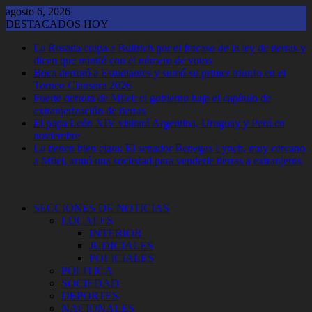
Saltar
agosto 6, 2026
al
DESTACADOS HOY
contenido
La Rosada culpa a Bullrich por el fracaso de la ley de tierras y
dicen que mintió con el número de votos
Boca derrotó a Estudiantes y sumó su primer triunfo en el
Torneo Clausura 2026
Fuerte derrota de Milei: el gobierno baja el capítulo de
extranjerización de tierras
El papa León XIV visitará Argentina, Uruguay y Perú en
noviembre
La tienen bien clara: El senador Benegas Lynch, muy cercano
a Milei, armó una sociedad para venderle tierras a extranjeros
SECCIONES DE NOTICIAS
LOCALES
INTERIOR
JUDICIALES
POLICIALES
POLITICA
SOCIEDAD
DEPORTES
NACIONALES