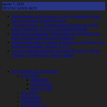
Saltar
agosto 7, 2026
al
DESTACADOS HOY
contenido
Media sanción en el Senado a la Ley de Propiedad Privada,
pero sin Tierras ni Manejo del Fuego
"El corte y pegue...": Gerardo Zamora destapó un insólito
error de redacción en la Ley de Propiedad Privada
Represión descontrolada: 1500 heridos por una Policía que
llegó a disparar entre autos en el Obelisco
Claudio Tapia ratificó a Lionel Scaloni como entrenador de la
Selección Argentina: "Mi plan A, B y C"
Ley de Propiedad Privada en el Senado EN VIVO: debate,
votación y movilización, minuto a minuto
SECCIONES DE NOTICIAS
LOCALES
INTERIOR
JUDICIALES
POLICIALES
POLITICA
SOCIEDAD
DEPORTES
NACIONALES