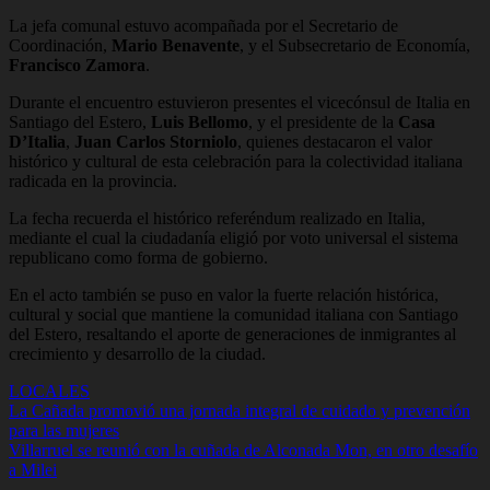
La jefa comunal estuvo acompañada por el Secretario de
Coordinación,
Mario Benavente
, y el Subsecretario de Economía,
Francisco Zamora
.
Durante el encuentro estuvieron presentes el vicecónsul de Italia en
Santiago del Estero,
Luis Bellomo
, y el presidente de la
Casa
D’Italia
,
Juan Carlos Storniolo
, quienes destacaron el valor
histórico y cultural de esta celebración para la colectividad italiana
radicada en la provincia.
La fecha recuerda el histórico referéndum realizado en Italia,
mediante el cual la ciudadanía eligió por voto universal el sistema
republicano como forma de gobierno.
En el acto también se puso en valor la fuerte relación histórica,
cultural y social que mantiene la comunidad italiana con Santiago
del Estero, resaltando el aporte de generaciones de inmigrantes al
crecimiento y desarrollo de la ciudad.
LOCALES
Navegación
La Cañada promovió una jornada integral de cuidado y prevención
para las mujeres
de
Villarruel se reunió con la cuñada de Alconada Mon, en otro desafío
entradas
a Milei