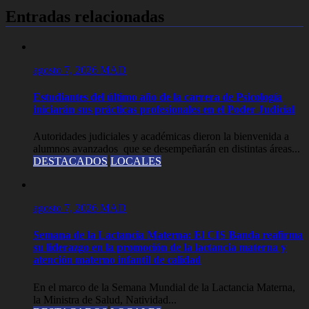
Entradas relacionadas
agosto 7, 2026
MAD
Estudiantes del último año de la carrera de Psicología
iniciarán sus prácticas profesionales en el Poder Judicial
Autoridades judiciales y académicas dieron la bienvenida a
alumnos avanzados que se desempeñarán en distintas áreas...
DESTACADOS
LOCALES
agosto 7, 2026
MAD
Semana de la Lactancia Materna: El CIS Banda reafirma
su liderazgo en la promoción de la lactancia materna y
atención materno infantil de calidad
En el marco de la Semana Mundial de la Lactancia Materna,
la Ministra de Salud, Natividad...