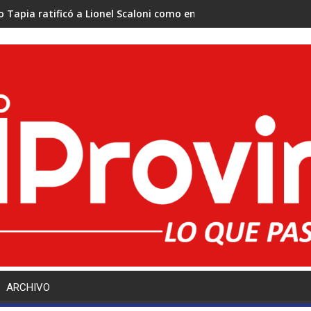
o Tapia ratificó a Lionel Scaloni como entrenador de la Selección
ARCHIVO