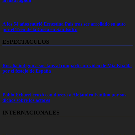
la madrugada
A los 54 años murió Ernestina Pais tras ser arrollado su auto
por el Tren de la Costa en San Isidro
ESPECTACULOS
Rosalía indignó a sus fans al compartir un video de Mia Khalifa
por el festejo de España
Pablo Echarri cruzó con dureza a Alejandro Fantino por sus
dichos sobre los actores
INTERNACIONALES