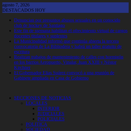
Saltar
agosto 7, 2026
al
DESTACADOS HOY
contenido
Denuncian por presuntos abusos sexuales en un conocido
club de hockey de Santiago
Este fin de ssemana habilitan el ofrecimiento virtual de cargos
docentes titulares y suplentes
La Municipalidad informó que continúa abierta la tercera
convocatoria de La Bibliodera y habrá un taller gratuito de
escritura
Realizan trabajos de mantenimiento de calles con hormigón
en los barrios Aeropuerto, Vinalar, Juan XXIII y Néstor
Kirchner
El Gobernador Elias Suárez convocó a una reunión de
Gabinete ampliada en Casa de Gobierno
SECCIONES DE NOTICIAS
LOCALES
INTERIOR
JUDICIALES
POLICIALES
POLITICA
SOCIEDAD