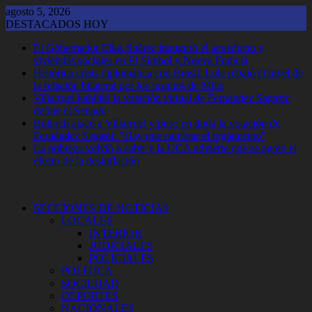
Saltar
agosto 5, 2026
al
DESTACADOS HOY
contenido
El Gobernador Elías Suárez inauguró el acueducto y
viviendas sociales en El Simbol y Nueva Francia
Histórica crisis diplomática con Brasil: Lula rebajó el nivel de
la relación bilateral por los insultos de Milei
Villarruel habilitó la votación virtual de Fernández Sagasti:
define el Senado
Bullrich atacó a Villarruel y puso en duda la votación de
Fernández Sagasti: "Hay que cambiar el reglamento"
La pobreza volvió a subir y la UCA advierte que se agotó el
efecto de la desinflación
SECCIONES DE NOTICIAS
LOCALES
INTERIOR
JUDICIALES
POLICIALES
POLITICA
SOCIEDAD
DEPORTES
NACIONALES