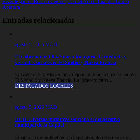
River le ganó a Rosario Central y se metió en la final del Torneo
entradas
Apertura
Entradas relacionadas
agosto 5, 2026
MAD
El Gobernador Elías Suárez inauguró el acueducto y
viviendas sociales en El Simbol y Nueva Francia
El Gobernador, Elias Suárez dejó inaugurada el acueducto de
El Símbolo y Nueva Francia. La infraestructura...
DESTACADOS
LOCALES
agosto 5, 2026
MAD
HCD: Diversas iniciativas sancionó el deliberativo
municipal de la Capital
Luego de cumplido el receso legislativo, desde este martes,