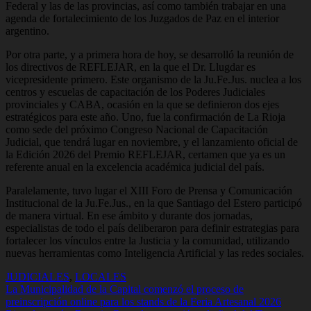
Federal y las de las provincias, así como también trabajar en una
agenda de fortalecimiento de los Juzgados de Paz en el interior
argentino.
Por otra parte, y a primera hora de hoy, se desarrolló la reunión de
los directivos de REFLEJAR, en la que el Dr. Llugdar es
vicepresidente primero. Este organismo de la Ju.Fe.Jus. nuclea a los
centros y escuelas de capacitación de los Poderes Judiciales
provinciales y CABA, ocasión en la que se definieron dos ejes
estratégicos para este año. Uno, fue la confirmación de La Rioja
como sede del próximo Congreso Nacional de Capacitación
Judicial, que tendrá lugar en noviembre, y el lanzamiento oficial de
la Edición 2026 del Premio REFLEJAR, certamen que ya es un
referente anual en la excelencia académica judicial del país.
Paralelamente, tuvo lugar el XIII Foro de Prensa y Comunicación
Institucional de la Ju.Fe.Jus., en la que Santiago del Estero participó
de manera virtual. En ese ámbito y durante dos jornadas,
especialistas de todo el país deliberaron para definir estrategias para
fortalecer los vínculos entre la Justicia y la comunidad, utilizando
nuevas herramientas como Inteligencia Artificial y las redes sociales.
JUDICIALES
,
LOCALES
Navegación
La Municipalidad de la Capital comenzó el proceso de
preinscripción online para los stands de la Feria Artesanal 2026
de