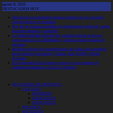
Saltar
agosto 8, 2026
al
DESTACADOS HOY
contenido
Denuncian por presuntos abusos sexuales en un conocido
club de hockey de Santiago
Este fin de ssemana habilitan el ofrecimiento virtual de cargos
docentes titulares y suplentes
La Municipalidad informó que continúa abierta la tercera
convocatoria de La Bibliodera y habrá un taller gratuito de
escritura
Realizan trabajos de mantenimiento de calles con hormigón
en los barrios Aeropuerto, Vinalar, Juan XXIII y Néstor
Kirchner
El Gobernador Elias Suárez convocó a una reunión de
Gabinete ampliada en Casa de Gobierno
SECCIONES DE NOTICIAS
LOCALES
INTERIOR
JUDICIALES
POLICIALES
POLITICA
SOCIEDAD