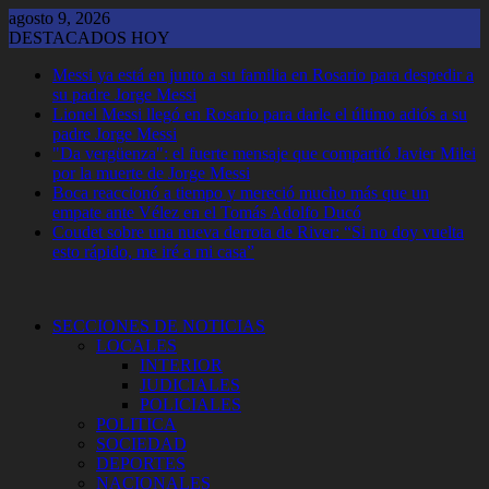
Saltar
agosto 9, 2026
al
DESTACADOS HOY
contenido
Messi ya está en junto a su familia en Rosario para despedir a
su padre Jorge Messi
Lionel Messi llegó en Rosario para darle el último adiós a su
padre Jorge Messi
"Da vergüenza": el fuerte mensaje que compartió Javier Milei
por la muerte de Jorge Messi
Boca reaccionó a tiempo y mereció mucho más que un
empate ante Vélez en el Tomás Adolfo Ducó
Coudet sobre una nueva derrota de River: “Si no doy vuelta
esto rápido, me iré a mi casa”
SECCIONES DE NOTICIAS
LOCALES
INTERIOR
JUDICIALES
POLICIALES
POLITICA
SOCIEDAD
DEPORTES
NACIONALES