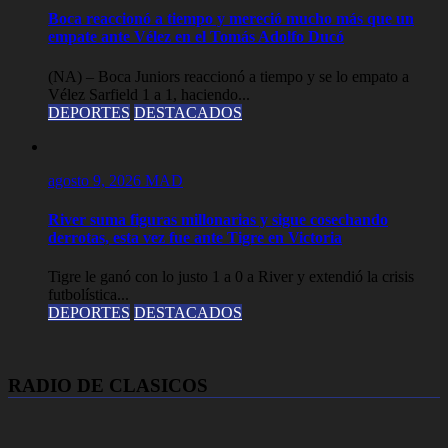
Boca reaccionó a tiempo y mereció mucho más que un
empate ante Vélez en el Tomás Adolfo Ducó
(NA) – Boca Juniors reaccionó a tiempo y se lo empato a
Vélez Sarfield 1 a 1, haciendo...
DEPORTES
DESTACADOS
agosto 9, 2026
MAD
River suma figuras millonarias y sigue cosechando
derrotas, esta vez fue ante Tigre en Victoria
Tigre le ganó con lo justo 1 a 0 a River y extendió la crisis
futbolística...
DEPORTES
DESTACADOS
RADIO DE CLASICOS