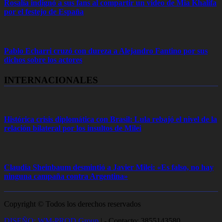
Rosalía indignó a sus fans al compartir un video de Mia Khalifa
por el festejo de España
Pablo Echarri cruzó con dureza a Alejandro Fantino por sus
dichos sobre los actores
INTERNACIONALES
Histórica crisis diplomática con Brasil: Lula rebajó el nivel de la
relación bilateral por los insultos de Milei
Claudia Sheinbaum desmintió a Javier Milei: «Es falso, no hay
ninguna campaña contra Argentina»
Copyright © Todos los derechos reservados
DISEÑO: WM-PROD Group
|
- Contacto: 3855143580