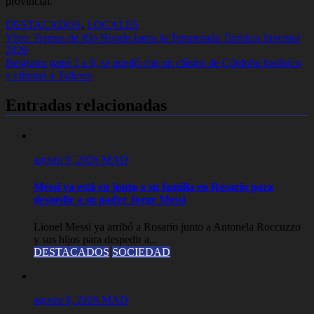
provincial.
DESTACADOS
,
LOCALES
Navegación
Vivo: Termas de Río Hondo lanza la Temporada Turística Invernal
2026
de
Belgrano ganó 1 a 0, se quedó con un clásico de Córdoba histórico
entradas
y eliminó a Talleres
Entradas relacionadas
agosto 9, 2026
MAD
Messi ya está en junto a su familia en Rosario para
despedir a su padre Jorge Messi
Lionel Messi ya arribó a Rosario junto a Antonela Roccuzzo
y sus hijos para despedir a...
DESTACADOS
SOCIEDAD
agosto 9, 2026
MAD