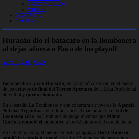
ESPECTACULOS
MUNDO
CONTACTO
ARCHIVO
Huracán dio el batacazo en la Bombonera
al dejar afuera a Boca de los playoff
mayo 10, 2026
MAD
Boca perdió 3-2 con Huracán
, en condición de local, en el marco
de los
octavos de final del Torneo Apertura
de la Liga Profesional
de Fútbol y
quedó eliminado.
En el estadio La Bombonera y con cobertura en vivo de la
Agencia
Noticias Argentinas
, el ´Globo´ abrió el marcador con el
gol de
Leonardo Gil
a los 5 minutos de juego mientras que
Milton
Giménez empató el encuentro
a los 42 minutos del complemento.
En el tiempo extra, el mediocampista paraguayo
Óscar Romero
amplió la ventaja de penal
a los 4 y 13 minutos mientras que su