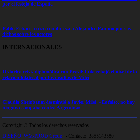
por el festejo de España
Pablo Echarri cruzó con dureza a Alejandro Fantino por sus
dichos sobre los actores
INTERNACIONALES
Histórica crisis diplomática con Brasil: Lula rebajó el nivel de la
relación bilateral por los insultos de Milei
Claudia Sheinbaum desmintió a Javier Milei: «Es falso, no hay
ninguna campaña contra Argentina»
Copyright © Todos los derechos reservados
DISEÑO: WM-PROD Group
|
- Contacto: 3855143580