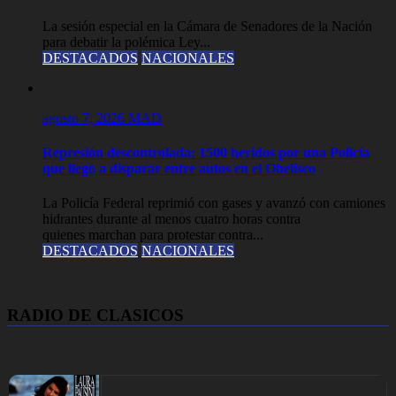
La sesión especial en la Cámara de Senadores de la Nación
para debatir la polémica Ley...
DESTACADOS
NACIONALES
agosto 7, 2026
MAD
Represión descontrolada: 1500 heridos por una Policía
que llegó a disparar entre autos en el Obelisco
La Policía Federal reprimió con gases y avanzó con camiones
hidrantes durante al menos cuatro horas contra
quienes marchan para protestar contra...
DESTACADOS
NACIONALES
RADIO DE CLASICOS