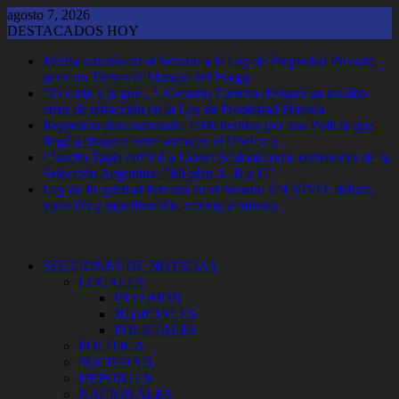
Saltar
agosto 7, 2026
al
DESTACADOS HOY
contenido
Media sanción en el Senado a la Ley de Propiedad Privada,
pero sin Tierras ni Manejo del Fuego
"El corte y pegue...": Gerardo Zamora destapó un insólito
error de redacción en la Ley de Propiedad Privada
Represión descontrolada: 1500 heridos por una Policía que
llegó a disparar entre autos en el Obelisco
Claudio Tapia ratificó a Lionel Scaloni como entrenador de la
Selección Argentina: "Mi plan A, B y C"
Ley de Propiedad Privada en el Senado EN VIVO: debate,
votación y movilización, minuto a minuto
SECCIONES DE NOTICIAS
LOCALES
INTERIOR
JUDICIALES
POLICIALES
POLITICA
SOCIEDAD
DEPORTES
NACIONALES