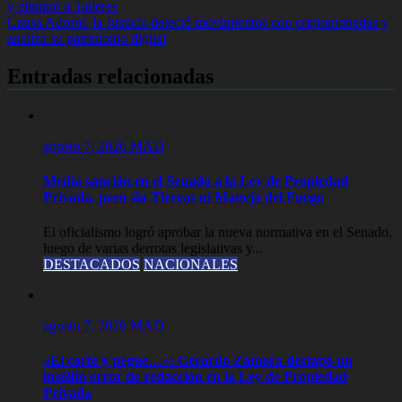
y eliminó a Talleres
de
Causa Adorni: la Justicia detectó movimientos con criptomonedas y
entradas
analiza su patrimonio digital
Entradas relacionadas
agosto 7, 2026
MAD
Media sanción en el Senado a la Ley de Propiedad
Privada, pero sin Tierras ni Manejo del Fuego
El oficialismo logró aprobar la nueva normativa en el Senado,
luego de varias derrotas legislativas y...
DESTACADOS
NACIONALES
agosto 7, 2026
MAD
«El corte y pegue…»: Gerardo Zamora destapó un
insólito error de redacción en la Ley de Propiedad
Privada