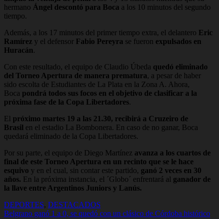
hermano
Ángel descontó para Boca
a los 10 minutos del segundo
tiempo.
Además, a los 17 minutos del primer tiempo extra, el delantero
Eric
Ramírez
y el defensor
Fabio Pereyra
se fueron
expulsados en
Huracán
.
Con este resultado, el equipo de Claudio Úbeda
quedó eliminado
del Torneo Apertura de manera prematura
, a pesar de haber
sido escolta de Estudiantes de La Plata en la Zona A. Ahora,
Boca
pondrá todos sus focos en el objetivo de clasificar a la
próxima fase de la Copa Libertadores
.
El
próximo martes 19 a las 21.30, recibirá a Cruzeiro de
Brasil
en el estadio La Bombonera. En caso de no ganar, Boca
quedará eliminado de la Copa Libertadores.
Por su parte, el equipo de Diego Martínez
avanza a los cuartos de
final de este Torneo Apertura en un recinto que se le hace
esquivo
y en el cual, sin contar este partido,
ganó 2 veces en 30
años.
En la próxima instancia, el ´Globo´ enfrentará al
ganador de
la llave entre Argentinos Juniors y Lanús.
DEPORTES
,
DESTACADOS
Navegación
Belgrano ganó 1 a 0, se quedó con un clásico de Córdoba histórico