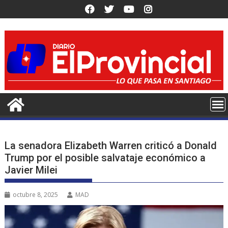
Saltar
al
contenido
La senadora Elizabeth Warren criticó a Donald
Trump por el posible salvataje económico a
Javier Milei
octubre 8, 2025
MAD