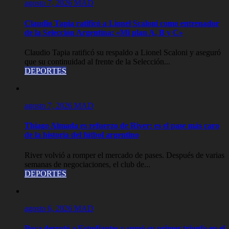
agosto 7, 2026
MAD
Claudio Tapia ratificó a Lionel Scaloni como entrenador
de la Selección Argentina: «Mi plan A, B y C»
Claudio Tapia ratificó su respaldo a Lionel Scaloni y aseguró
que su continuidad al frente de la Selección...
DEPORTES
agosto 7, 2026
MAD
Thiago Almada es refuerzo de River: es el pase más caro
de la historia del fútbol argentino
River volvió a romper el mercado de pases. Después de varias
semanas de negociaciones, el club de...
DEPORTES
agosto 6, 2026
MAD
Boca derrotó a Estudiantes y sumó su primer triunfo en el