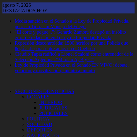
Saltar
agosto 7, 2026
al
DESTACADOS HOY
contenido
Media sanción en el Senado a la Ley de Propiedad Privada,
pero sin Tierras ni Manejo del Fuego
"El corte y pegue...": Gerardo Zamora destapó un insólito
error de redacción en la Ley de Propiedad Privada
Represión descontrolada: 1500 heridos por una Policía que
llegó a disparar entre autos en el Obelisco
Claudio Tapia ratificó a Lionel Scaloni como entrenador de la
Selección Argentina: "Mi plan A, B y C"
Ley de Propiedad Privada en el Senado EN VIVO: debate,
votación y movilización, minuto a minuto
SECCIONES DE NOTICIAS
LOCALES
INTERIOR
JUDICIALES
POLICIALES
POLITICA
SOCIEDAD
DEPORTES
NACIONALES