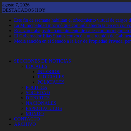
Saltar
agosto 7, 2026
al
DESTACADOS HOY
contenido
Este fin de ssemana habilitan el ofrecimiento virtual de cargos d
La Municipalidad informó que continúa abierta la tercera convoca
Realizan trabajos de mantenimiento de calles con hormigón en 
El Gobernador Elias Suárez convocó a una reunión de Gabinet
Media sanción en el Senado a la Ley de Propiedad Privada, per
SECCIONES DE NOTICIAS
LOCALES
INTERIOR
JUDICIALES
POLICIALES
POLITICA
SOCIEDAD
DEPORTES
NACIONALES
ESPECTACULOS
MUNDO
CONTACTO
ARCHIVO