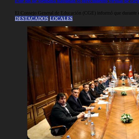
Este fin de ssemana habilitan el ofrecimiento virtual de carg
El Consejo General de Educación (CGE) informó que durante est
DESTACADOS
LOCALES