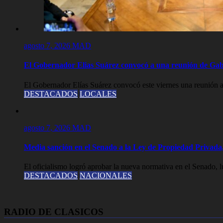
agosto 7, 2026
MAD
El Gobernador Elias Suárez convocó a una reunión de Gab
El Gobernador Elías Suárez convocó este viernes una reunión a
DESTACADOS
LOCALES
agosto 7, 2026
MAD
Media sanción en el Senado a la Ley de Propiedad Privada,
El oficialismo logró aprobar la nueva normativa en el Senado, lue
DESTACADOS
NACIONALES
RADIO DE CLASICOS