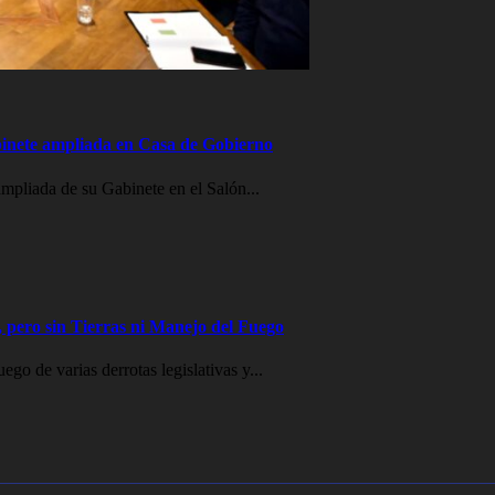
inete ampliada en Casa de Gobierno
mpliada de su Gabinete en el Salón...
 pero sin Tierras ni Manejo del Fuego
go de varias derrotas legislativas y...