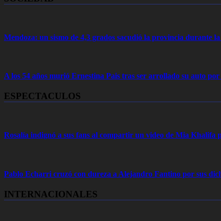
Mendoza: un sismo de 4,3 grados sacudió la provincia durante 
A los 54 años murió Ernestina Pais tras ser arrollado su auto por
ESPECTACULOS
Rosalía indignó a sus fans al compartir un video de Mia Khalifa p
Pablo Echarri cruzó con dureza a Alejandro Fantino por sus dich
INTERNACIONALES