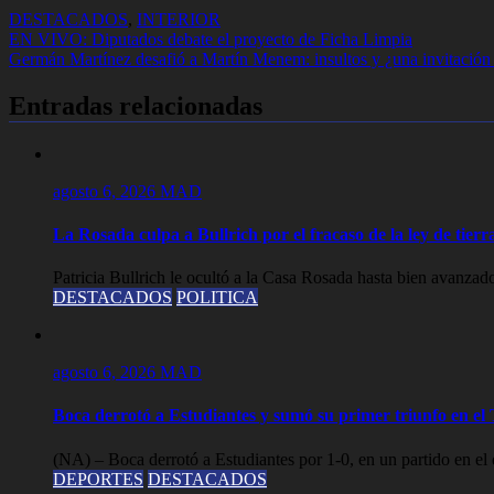
DESTACADOS
,
INTERIOR
Navegación
EN VIVO: Diputados debate el proyecto de Ficha Limpia
Germán Martínez desafió a Martín Menem: insultos y ¿una invitación 
de
entradas
Entradas relacionadas
agosto 6, 2026
MAD
La Rosada culpa a Bullrich por el fracaso de la ley de tier
Patricia Bullrich le ocultó a la Casa Rosada hasta bien avanzado
DESTACADOS
POLITICA
agosto 6, 2026
MAD
Boca derrotó a Estudiantes y sumó su primer triunfo en e
(NA) – Boca derrotó a Estudiantes por 1-0, en un partido en el 
DEPORTES
DESTACADOS