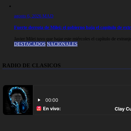
agosto 6, 2026
MAD
Fuerte derrota de Milei: el gobierno baja el capítulo de ext
Javier Milei tuvo que bajar este miércoles el capítulo de extranj
DESTACADOS
NACIONALES
RADIO DE CLASICOS