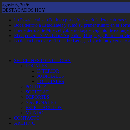
Saltar
agosto 6, 2026
al
DESTACADOS HOY
contenido
La Rosada culpa a Bullrich por el fracaso de la ley de tierras 
Boca derrotó a Estudiantes y sumó su primer triunfo en el Tor
Fuerte derrota de Milei: el gobierno baja el capítulo de extranjer
El papa León XIV visitará Argentina, Uruguay y Perú en novi
La tienen bien clara: El senador Benegas Lynch, muy cercano a 
SECCIONES DE NOTICIAS
LOCALES
INTERIOR
JUDICIALES
POLICIALES
POLITICA
SOCIEDAD
DEPORTES
NACIONALES
ESPECTACULOS
MUNDO
CONTACTO
ARCHIVO