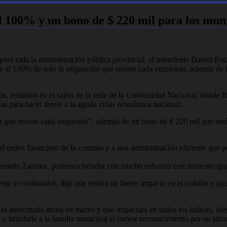
l 100% y un bono de $ 220 mil para los mun
a toda la administración pública provincial, el intendente Daniel Ruiz
e al 100% de solo la asignación que reviste cada empleado, además de 
os, reunidos en el salón de la sede de la Universidad Nacional, donde
ias para hacer frente a la aguda crisis económica nacional.
 que reviste cada empleado”, además de un bono de $ 220 mil que será 
 orden financiero de la comuna y a una administración eficiente que per
Gerardo Zamora, podemos brindar con mucho esfuerzo este aumento que 
 y contratados, dijo que tendrá un fuerte impacto en el bolsillo y que 
cifra aumentada ahora en marzo y que impactará en todos los índices, ta
a y brindarle a la familia municipal el mayor reconocimiento por su labo