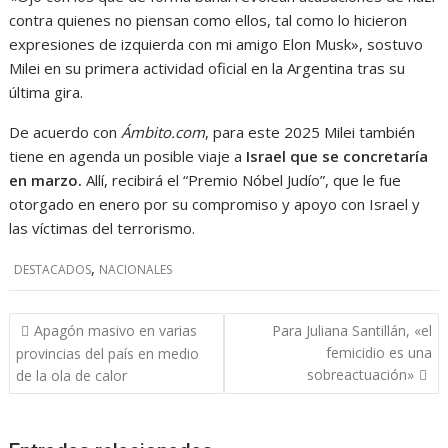
contra quienes no piensan como ellos, tal como lo hicieron
expresiones de izquierda con mi amigo Elon Musk»
, sostuvo
Milei en su primera actividad oficial en la Argentina tras su
última gira.
De acuerdo con
Ámbito.com
, para este 2025 Milei también
tiene en agenda un posible viaje a
Israel que se concretaría
en marzo.
Allí, recibirá el “Premio Nóbel Judío”, que le fue
otorgado en enero por su compromiso y apoyo con Israel y
las víctimas del terrorismo.
,
DESTACADOS
NACIONALES
Navegación
Apagón masivo en varias
Para Juliana Santillán, «el
de
femicidio es una
provincias del país en medio
entradas
sobreactuación»
de la ola de calor