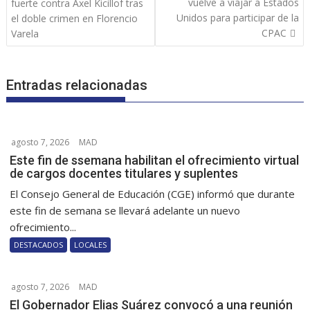
de
vuelve a viajar a Estados
fuerte contra Axel Kicillof tras
entradas
Unidos para participar de la
el doble crimen en Florencio
CPAC
Varela
Entradas relacionadas
agosto 7, 2026
MAD
Este fin de ssemana habilitan el ofrecimiento virtual
de cargos docentes titulares y suplentes
El Consejo General de Educación (CGE) informó que durante
este fin de semana se llevará adelante un nuevo
ofrecimiento...
DESTACADOS
LOCALES
agosto 7, 2026
MAD
El Gobernador Elias Suárez convocó a una reunión