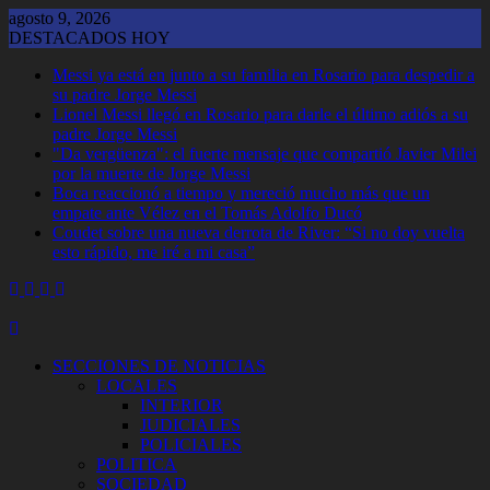
Saltar
agosto 9, 2026
al
DESTACADOS HOY
contenido
Messi ya está en junto a su familia en Rosario para despedir a
su padre Jorge Messi
Lionel Messi llegó en Rosario para darle el último adiós a su
padre Jorge Messi
"Da vergüenza": el fuerte mensaje que compartió Javier Milei
por la muerte de Jorge Messi
Boca reaccionó a tiempo y mereció mucho más que un
empate ante Vélez en el Tomás Adolfo Ducó
Coudet sobre una nueva derrota de River: “Si no doy vuelta
esto rápido, me iré a mi casa”
SECCIONES DE NOTICIAS
LOCALES
INTERIOR
JUDICIALES
POLICIALES
POLITICA
SOCIEDAD