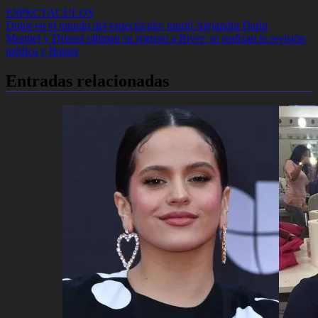
ESPECTACULOS
Navegación
Dolor en el mundo del espectáculo: murió Alejandra Darín
Montiel y Driussi ultiman su regreso a River: se realizan la revisión
de
médica y firman
entradas
Entradas relacionadas