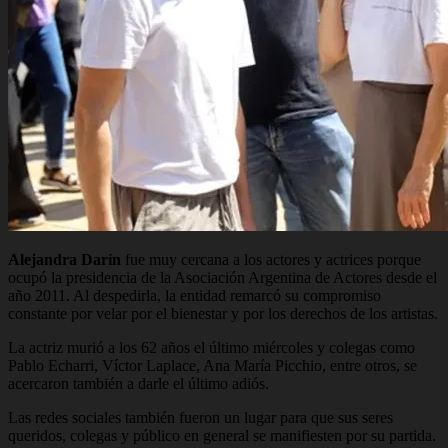
Alejandra Darín
fue muy cercana a los actores y actrices porque
ocupó la presidencia de la Asociación Argentina de Actores desde el
año 2011. Al despedirla, la entidad remarcó su compromiso
constante por velar por el bienestar y por los derechos de los artistas.
La actriz murió a los 62 años el último miércoles y colegas como
Pablo Echarri, Víctor Laplace, Ana María Picchio, entre otros, se
acercaron también a darle el último adiós.
Las redes sociales también fueron un lugar para que sus seres
queridos, colegas y público en general se manifiesten por su partida.