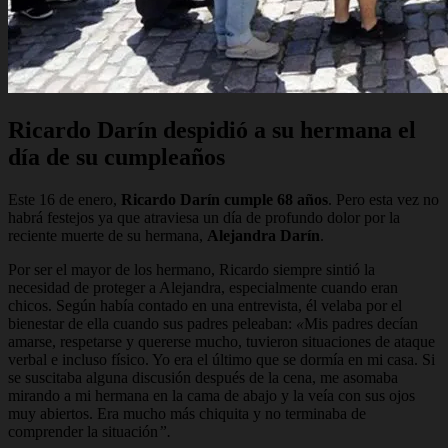
Ricardo Darín despidió a su hermana el
día de su cumpleaños
Este 16 de enero,
Ricardo Darín cumple 68 años
. Pero esta vez no
habrá festejos ya que atraviesa un día de profundo dolor por la
reciente muerte de su hermana,
Alejandra Darín
.
Por ser el mayor de los hermano, Ricardo siempre sintió la
necesidad de proteger a Alejandra, especialmente cuando eran
chicos. Según había contado en una entrevista, él velaba por el
bienestar de ella cuando sus padres peleaban:
«
Mis padres decían
amarse, respetarse y quererse mucho, tuvieron situaciones de ataque
verbal e incluso físico. Yo era el último que se dormía en mi casa. Si
se suscitaba alguna discusión después de la cena, me asomaba
mirando a mi hermana en la cama de abajo y la veía con sus ojos
muy abiertos. Era mucho más chiquita y no terminaba de
comprender la situación
”.