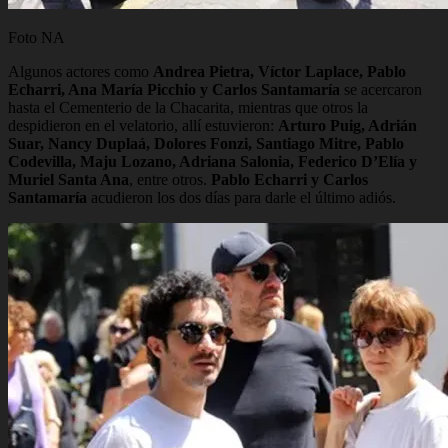
Foto NA
Algunos actores como
Andrea Pietra,
Víctor Laplace, Pablo
Echarri, Ana María Picchio y Carlos Santamaría
se acercaron
hasta el Cementerio de la Chacarita, mientras que otros la
despidieron en el velatorio, allí estuvieron:
Arturo Puig, Adrián
Suar, Nancy Duplaá, Dolores Fonzi, Santiago Mitre, Pablo
Codevilla, Maju Lozano, Adriana Salonia, Federico D’Elía y
Muriel Santa Ana
, entre otros.
Pablo Echarri y Carlos
Santamaría
acudieron los dos días para darle el último adiós.