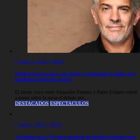
julio 11, 2026
MAD
Pablo Echarri cruzó con dureza a Alejandro Fantino por
sus dichos sobre los actores
El fuerte cruce entre Alejandro Fantino y Pablo Echarri volvió
a poner sobre la mesa el debate por...
DESTACADOS
ESPECTACULOS
julio 6, 2026
MAD
«Terminé acá»: Neymar anunció su drástica decisión tras