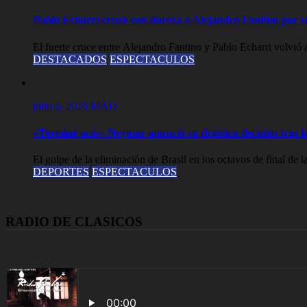
Pablo Echarri cruzó con dureza a Alejandro Fantino por su
El fuerte cruce entre Alejandro Fantino y Pablo Echarri volvió a
DESTACADOS
ESPECTACULOS
julio 6, 2026
MAD
«Terminé acá»: Neymar anunció su drástica decisión tras la
El golpe de la eliminación de Brasil en los octavos de final de 
DEPORTES
ESPECTACULOS
RADIO DE CLASICOS