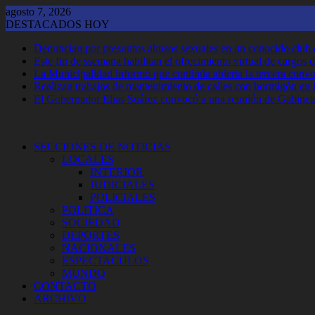
Saltar
agosto 7, 2026
al
DESTACADOS HOY
contenido
Denuncian por presuntos abusos sexuales en un conocido club
Este fin de ssemana habilitan el ofrecimiento virtual de cargos d
La Municipalidad informó que continúa abierta la tercera convoca
Realizan trabajos de mantenimiento de calles con hormigón en 
El Gobernador Elias Suárez convocó a una reunión de Gabinet
SECCIONES DE NOTICIAS
LOCALES
INTERIOR
JUDICIALES
POLICIALES
POLITICA
SOCIEDAD
DEPORTES
NACIONALES
ESPECTACULOS
MUNDO
CONTACTO
ARCHIVO