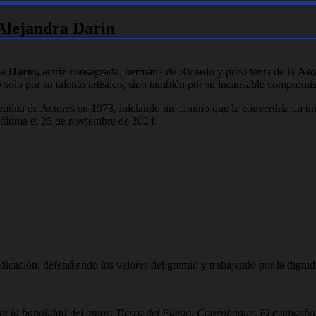
 Alejandra Darín
a Darín,
actriz consagrada, hermana de Ricardo y presidenta de la
Aso
 solo por su talento artístico, sino también por su incansable compromis
ntina de Actores en 1973, iniciando un camino que la convertiría en una
a última el 25 de noviembre de 2024.
dicación, defendiendo los valores del gremio y trabajando por la dignida
re la banalidad del amor
,
Tierra del Fuego
,
Copenhague
,
El evangelio