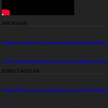
SOCIEDAD
Mendoza: un sismo de 4,3 grados sacudió la provincia durante 
A los 54 años murió Ernestina Pais tras ser arrollado su auto por
ESPECTACULOS
Rosalía indignó a sus fans al compartir un video de Mia Khalifa p