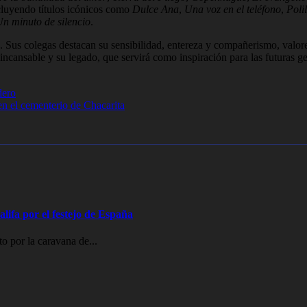
cluyendo títulos icónicos como
Dulce Ana
,
Una voz en el teléfono
,
Poli
n minuto de silencio
.
. Sus colegas destacan su sensibilidad, entereza y compañerismo, valor
incansable y su legado, que servirá como inspiración para las futuras g
dero
en el cementerio de Chacarita
lifa por el festejo de España
o por la caravana de...