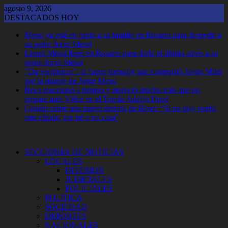
Saltar
agosto 9, 2026
al
DESTACADOS HOY
contenido
Messi ya está en junto a su familia en Rosario para despedir a
su padre Jorge Messi
Lionel Messi llegó en Rosario para darle el último adiós a su
padre Jorge Messi
"Da vergüenza": el fuerte mensaje que compartió Javier Milei
por la muerte de Jorge Messi
Boca reaccionó a tiempo y mereció mucho más que un
empate ante Vélez en el Tomás Adolfo Ducó
Coudet sobre una nueva derrota de River: “Si no doy vuelta
esto rápido, me iré a mi casa”
SECCIONES DE NOTICIAS
LOCALES
INTERIOR
JUDICIALES
POLICIALES
POLITICA
SOCIEDAD
DEPORTES
NACIONALES