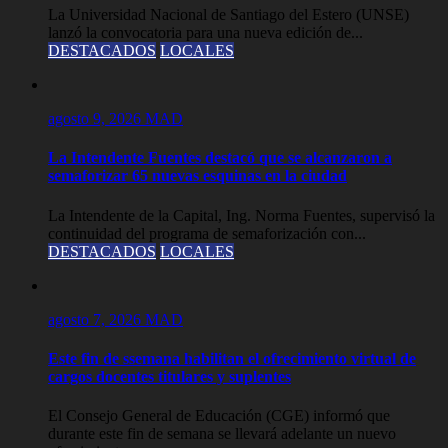
La Universidad Nacional de Santiago del Estero (UNSE)
lanzó la convocatoria para una nueva edición de...
DESTACADOS
LOCALES
agosto 9, 2026
MAD
La Intendente Fuentes destacó que se alcanzaron a
semaforizar 65 nuevas esquinas en la ciudad
La Intendente de la Capital, Ing. Norma Fuentes, supervisó la
continuidad del programa de semaforización con...
DESTACADOS
LOCALES
agosto 7, 2026
MAD
Este fin de ssemana habilitan el ofrecimiento virtual de
cargos docentes titulares y suplentes
El Consejo General de Educación (CGE) informó que
durante este fin de semana se llevará adelante un nuevo