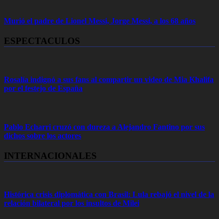
Murió el padre de Lionel Messi, Jorge Messi, a los 68 años
ESPECTACULOS
Rosalía indignó a sus fans al compartir un video de Mia Khalifa
por el festejo de España
Pablo Echarri cruzó con dureza a Alejandro Fantino por sus
dichos sobre los actores
INTERNACIONALES
Histórica crisis diplomática con Brasil: Lula rebajó el nivel de la
relación bilateral por los insultos de Milei