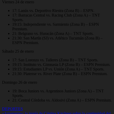
Viernes 24 de enero
17: Lanús vs. Deportivo Riestra (Zona B) – ESPN.
17: Barracas Central vs. Racing Club (Zona A) – TNT
Sports.
19:15: Independiente vs. Sarmiento (Zona B) – ESPN
Premium.
21: Belgrano vs. Huracán (Zona A) – TNT Sports.
21:30: San Martín (SJ) vs. Atlético Tucumán (Zona B) –
ESPN Premium.
Sábado 25 de enero
17: San Lorenzo vs. Talleres (Zona B) – TNT Sports.
19:15: Instituto vs. Gimnasia LP (Zona B) – ESPN Premium.
19:15: Estudiantes LP vs. Unión (Zona A) – TNT Sports.
21:30: Platense vs. River Plate (Zona B) – ESPN Premium.
Domingo 26 de enero
19: Boca Juniors vs. Argentinos Juniors (Zona A) – TNT
Sports.
21: Central Córdoba vs. Aldosivi (Zona A) – ESPN Premium.
DEPORTES
«Arrugaron»: la ironía de Cristina Kirchner sobre la continuidad del