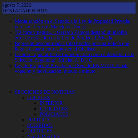
Saltar
agosto 7, 2026
al
DESTACADOS HOY
contenido
Media sanción en el Senado a la Ley de Propiedad Privada,
pero sin Tierras ni Manejo del Fuego
"El corte y pegue...": Gerardo Zamora destapó un insólito
error de redacción en la Ley de Propiedad Privada
Represión descontrolada: 1500 heridos por una Policía que
llegó a disparar entre autos en el Obelisco
Claudio Tapia ratificó a Lionel Scaloni como entrenador de la
Selección Argentina: "Mi plan A, B y C"
Ley de Propiedad Privada en el Senado EN VIVO: debate,
votación y movilización, minuto a minuto
SECCIONES DE NOTICIAS
LOCALES
INTERIOR
JUDICIALES
POLICIALES
POLITICA
SOCIEDAD
DEPORTES
NACIONALES