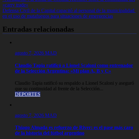
Navegación
«carry trade»
de
Defensa Civil de la Capital capacitó al personal de la municipalidad
entradas
en el uso de matafuegos para situaciones de emergencias
Entradas relacionadas
agosto 7, 2026
MAD
Claudio Tapia ratificó a Lionel Scaloni como entrenador
de la Selección Argentina: «Mi plan A, B y C»
Claudio Tapia ratificó su respaldo a Lionel Scaloni y aseguró
que su continuidad al frente de la Selección...
DEPORTES
agosto 7, 2026
MAD
Thiago Almada es refuerzo de River: es el pase más caro
de la historia del fútbol argentino