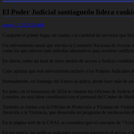
El Poder Judicial santiagueño lidera ranki
enero 12, 2025
MAD
Comparte el primer lugar, en cuanto a la cantidad de servicios que br
Un relevamiento anual que efectúa la Comisión Nacional de Acceso a J
como los que ofrecen más métodos alternativos para resolver conflicto
En efecto, sobre un total de trece modos de acceso a Justicia contabil
Cabe apuntar que este relevamiento incluye a los Poderes Judiciales 
Puntualmente, en Santiago del Estero se aplica, desde hace más de una
En tanto, en el transcurso de 2024 se crearon las Oficinas de Justicia 
Letrados, en una labor coordinada con el personal del Centro de Me
También se cuenta con la Oficina de Protección a Víctimas de Violenci
Atención a la Violencia, que desarrolla un programa de reeducación d
En la página web de la CNAJ, se considera que el concepto de “Acceso 
En ese marco, las políticas judiciales procuran garantizar el acceso a 