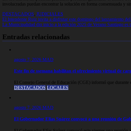
involucradas puedan encontrar la solución en forma consensuada y sin 
DESTACADOS
,
JUDICIALES
Navegación
El Intendente Ruiz invita a disfrutar este domingo del lanzamiento d
La Municipalidad dio inicio a la edición 2025 de Verano Santiago es 
de
entradas
Entradas relacionadas
agosto 7, 2026
MAD
Este fin de ssemana habilitan el ofrecimiento virtual de carg
El Consejo General de Educación (CGE) informó que durante est
DESTACADOS
LOCALES
agosto 7, 2026
MAD
El Gobernador Elias Suárez convocó a una reunión de Gab
El Gobernador Elías Suárez convocó este viernes una reunión a