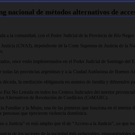
ng nacional de métodos alternativos de acces
inda a la comunidad, con el Poder Judicial de la Provincia de Río Negro
usticia (CNAJ), dependiente de la Corte Suprema de Justicia de la Nac
s.
izados, once están implementados en el Poder Judicial de Santiago del E
de todas las provincias argentinas y a la Ciudad Autónoma de Buenos Ai
 década, la mediación obligatoria en asuntos de familia y diferendos pat
de Paz No Letrada en todos los Centros Judiciales del interior provincial
dios Alternativos de Resolución de Conflictos (CeMARC).
a Familiar y la Mujer, una de las primeras que funciona en el interior 
e personas que ejercieron violencia doméstica.
a Justicia” es más amplio que el de “Acceso a la Justicia”, ya que incl
Justicia de los sectores de la sociedad más vulnerables, proponiéndoles m