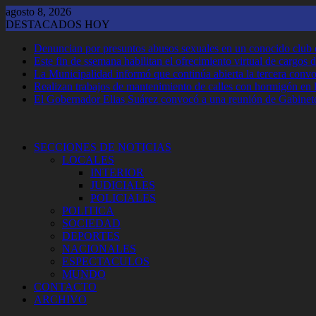
Saltar
agosto 8, 2026
al
DESTACADOS HOY
contenido
Denuncian por presuntos abusos sexuales en un conocido club
Este fin de ssemana habilitan el ofrecimiento virtual de cargos d
La Municipalidad informó que continúa abierta la tercera convoca
Realizan trabajos de mantenimiento de calles con hormigón en 
El Gobernador Elias Suárez convocó a una reunión de Gabinet
SECCIONES DE NOTICIAS
LOCALES
INTERIOR
JUDICIALES
POLICIALES
POLITICA
SOCIEDAD
DEPORTES
NACIONALES
ESPECTACULOS
MUNDO
CONTACTO
ARCHIVO