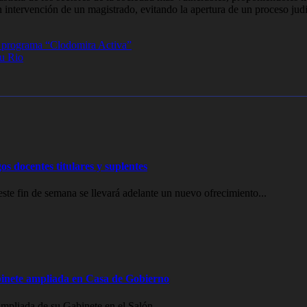
intervención de un magistrado, evitando la apertura de un proceso judic
el programa “Clodomira Activa”
tu Rio
os docentes titulares y suplentes
e fin de semana se llevará adelante un nuevo ofrecimiento...
inete ampliada en Casa de Gobierno
mpliada de su Gabinete en el Salón...