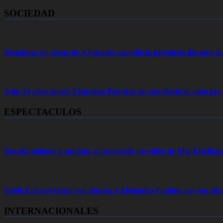
SOCIEDAD
Mendoza: un sismo de 4,3 grados sacudió la provincia durante 
A los 54 años murió Ernestina Pais tras ser arrollado su auto por
ESPECTACULOS
Rosalía indignó a sus fans al compartir un video de Mia Khalifa p
Pablo Echarri cruzó con dureza a Alejandro Fantino por sus dich
INTERNACIONALES