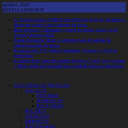
Saltar
agosto 6, 2026
al
DESTACADOS HOY
contenido
La Rosada culpa a Bullrich por el fracaso de la ley de tierras y
dicen que mintió con el número de votos
Boca derrotó a Estudiantes y sumó su primer triunfo en el
Torneo Clausura 2026
Fuerte derrota de Milei: el gobierno baja el capítulo de
extranjerización de tierras
El papa León XIV visitará Argentina, Uruguay y Perú en
noviembre
La tienen bien clara: El senador Benegas Lynch, muy cercano
a Milei, armó una sociedad para venderle tierras a extranjeros
SECCIONES DE NOTICIAS
LOCALES
INTERIOR
JUDICIALES
POLICIALES
POLITICA
SOCIEDAD
DEPORTES
NACIONALES