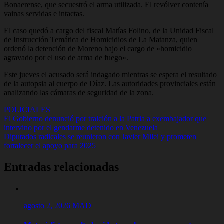
Bonaerense, que secuestró el arma utilizada. El revólver contenía
vainas servidas e intactas.
El caso quedó a cargo del fiscal Matías Folino, de la Unidad Fiscal
de Instrucción Temática de Homicidios de La Matanza, quien
ordenó la detención de Moreno bajo el cargo de «homicidio
agravado por el uso de arma de fuego».
Este jueves el acusado será indagado mientras se espera el resultado
de la autopsia al cuerpo de Díaz. Las autoridades provinciales están
analizando las cámaras de seguridad de la zona.
POLICIALES
Navegación
El Gobierno denunció por traición a la Patria a exembajador que
intervino por el gendarme detenido en Venezuela
de
Diputados radicales se reunieron con Javier Milei y prometen
entradas
fortalecer el apoyo para 2025
Entradas relacionadas
agosto 2, 2026
MAD