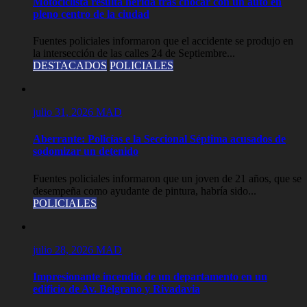
Motociclista resulta herida tras chocar con un auto en
pleno centro de la ciudad
Fuentes policiales informaron que el accidente se produjo en
la intersección de las calles 24 de Septiembre...
DESTACADOS
POLICIALES
julio 31, 2026
MAD
Aberrante: Policías e la Seccional Séptima acusados de
sodomizar un detenido
Fuentes policiales informaron que un joven de 21 años, que se
desempeña como ayudante de pintura, habría sido...
POLICIALES
julio 28, 2026
MAD
Impresionante incendio de un departamento en un
edificio de Av. Belgrano y Rivadavia