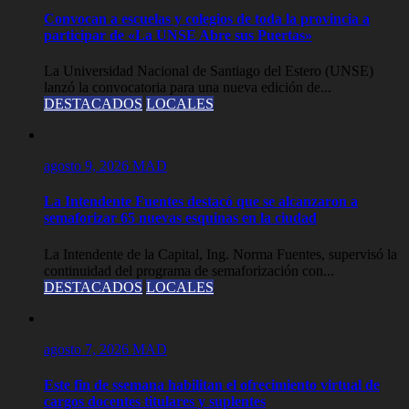
Convocan a escuelas y colegios de toda la provincia a
participar de «La UNSE Abre sus Puertas»
La Universidad Nacional de Santiago del Estero (UNSE)
lanzó la convocatoria para una nueva edición de...
DESTACADOS
LOCALES
agosto 9, 2026
MAD
La Intendente Fuentes destacó que se alcanzaron a
semaforizar 65 nuevas esquinas en la ciudad
La Intendente de la Capital, Ing. Norma Fuentes, supervisó la
continuidad del programa de semaforización con...
DESTACADOS
LOCALES
agosto 7, 2026
MAD
Este fin de ssemana habilitan el ofrecimiento virtual de
cargos docentes titulares y suplentes