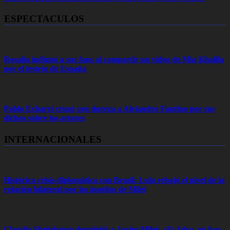
ESPECTACULOS
Rosalía indignó a sus fans al compartir un video de Mia Khalifa
por el festejo de España
Pablo Echarri cruzó con dureza a Alejandro Fantino por sus
dichos sobre los actores
INTERNACIONALES
Histórica crisis diplomática con Brasil: Lula rebajó el nivel de la
relación bilateral por los insultos de Milei
Claudia Sheinbaum desmintió a Javier Milei: «Es falso, no hay