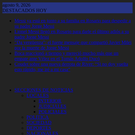
Saltar
agosto 9, 2026
al
DESTACADOS HOY
contenido
Messi ya está en junto a su familia en Rosario para despedir a
su padre Jorge Messi
Lionel Messi llegó en Rosario para darle el último adiós a su
padre Jorge Messi
"Da vergüenza": el fuerte mensaje que compartió Javier Milei
por la muerte de Jorge Messi
Boca reaccionó a tiempo y mereció mucho más que un
empate ante Vélez en el Tomás Adolfo Ducó
Coudet sobre una nueva derrota de River: “Si no doy vuelta
esto rápido, me iré a mi casa”
SECCIONES DE NOTICIAS
LOCALES
INTERIOR
JUDICIALES
POLICIALES
POLITICA
SOCIEDAD
DEPORTES
NACIONALES