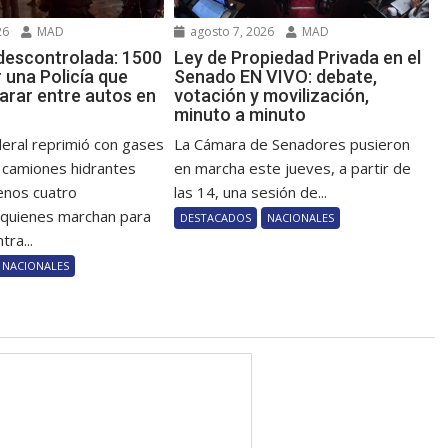
26
MAD
agosto 7, 2026
MAD
descontrolada: 1500
Ley de Propiedad Privada en el
 una Policía que
Senado EN VIVO: debate,
parar entre autos en
votación y movilización,
minuto a minuto
deral reprimió con gases
La Cámara de Senadores pusieron
 camiones hidrantes
en marcha este jueves, a partir de
enos cuatro
las 14, una sesión de...
 quienes marchan para
DESTACADOS
NACIONALES
tra...
NACIONALES