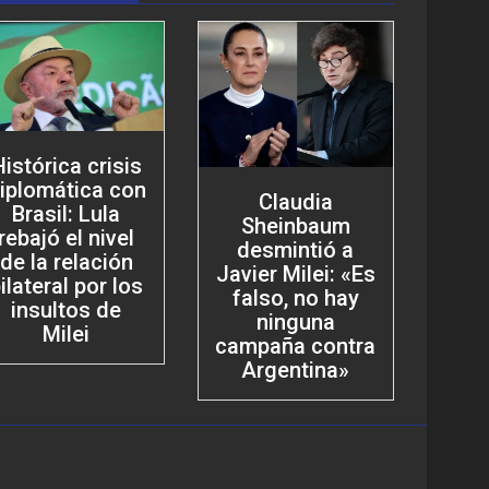
Histórica crisis
iplomática con
Claudia
Brasil: Lula
Sheinbaum
rebajó el nivel
desmintió a
de la relación
Javier Milei: «Es
ilateral por los
falso, no hay
insultos de
ninguna
Milei
campaña contra
Argentina»