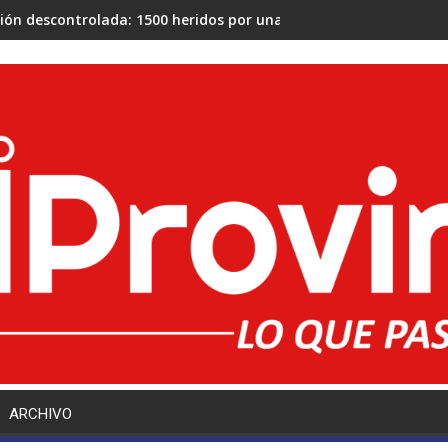
ión descontrolada: 1500 heridos por una Policía que llegó a disp
ARCHIVO