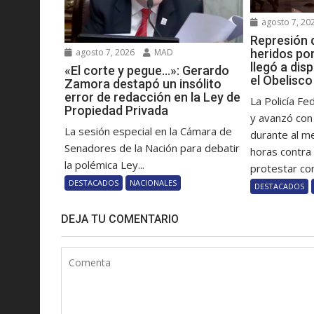
agosto 7, 20
Represión 
heridos por
agosto 7, 2026
MAD
llegó a dis
«El corte y pegue…»: Gerardo
el Obelisco
Zamora destapó un insólito
error de redacción en la Ley de
La Policía Fe
Propiedad Privada
y avanzó con
La sesión especial en la Cámara de
durante al m
Senadores de la Nación para debatir
horas contra
la polémica Ley...
protestar con
DESTACADOS
NACIONALES
DESTACADOS
DEJA TU COMENTARIO